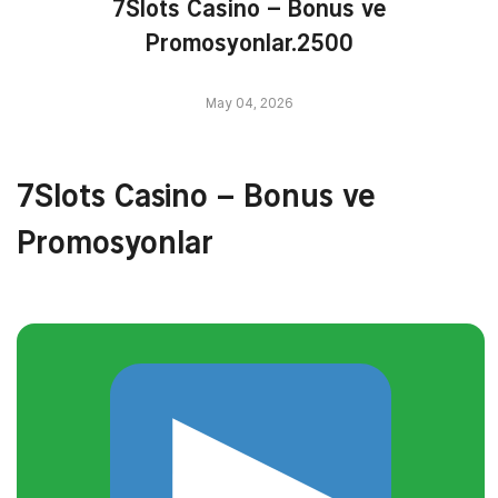
7Slots Casino – Bonus ve
Promosyonlar.2500
May 04, 2026
7Slots Casino – Bonus ve
Promosyonlar