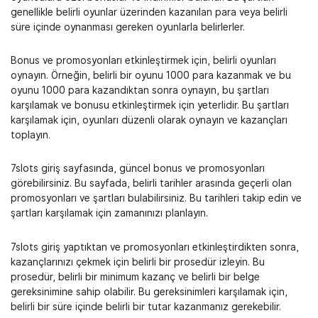
genellikle belirli oyunlar üzerinden kazanılan para veya belirli
süre içinde oynanması gereken oyunlarla belirlerler.
Bonus ve promosyonları etkinleştirmek için, belirli oyunları
oynayın. Örneğin, belirli bir oyunu 1000 para kazanmak ve bu
oyunu 1000 para kazandıktan sonra oynayın, bu şartları
karşılamak ve bonusu etkinleştirmek için yeterlidir. Bu şartları
karşılamak için, oyunları düzenli olarak oynayın ve kazançları
toplayın.
7slots giriş sayfasında, güncel bonus ve promosyonları
görebilirsiniz. Bu sayfada, belirli tarihler arasında geçerli olan
promosyonları ve şartları bulabilirsiniz. Bu tarihleri takip edin ve
şartları karşılamak için zamanınızı planlayın.
7slots giriş yaptıktan ve promosyonları etkinleştirdikten sonra,
kazançlarınızı çekmek için belirli bir prosedür izleyin. Bu
prosedür, belirli bir minimum kazanç ve belirli bir belge
gereksinimine sahip olabilir. Bu gereksinimleri karşılamak için,
belirli bir süre içinde belirli bir tutar kazanmanız gerekebilir.