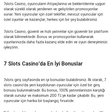
7slots Casino, oyuncuların ihtiyaçlarına ve beklentilerine uygun
olarak sürekli olarak yenilenen ve geliştirilen promosyonlar
sunar. Yeni oyuncular için özel teklifler, mevcut oyuncular için
özel oyunlar ve kazançlar, herkes için bir şey bulabilirsiniz.
7slots Casino, güvenli ve hızlı yatırımlar için güvenilir bir platform
olarak bilinmektedir. Bonus ve promosyonları kullanarak
oyunlarınızda daha fazla kazanç elde edin ve oyun deneyiminizi
iyileştirin.
7 Slots Casino’da En İyi Bonuslar
7slots giriş sayfasında en iyi bonusları bulabilirsiniz. İlk olarak, 7
slots casino’da yeni kaydolunan oyuncular için özel bir giriş
bonusu bulunmaktadır. Bu bonus, 100% yatırımlarınızın karşılığı
olarak sunulur ve maksimum 200 TL’ye kadar çıkabilir. Bu, yeni
oyuncular için harika bir başlangıç fırsatıdır.