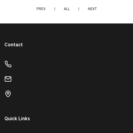
PREV
ALL
NEXT
Contact
Quick Links