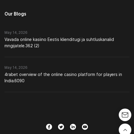
Our Blogs
May 14, 2026
Vavada online kasiino Eestis klienditugi ja suhtluskanalid
mngijatele.362 (2)
May 14, 2026
4rabet overview of the online casino platform for players in
India.6090