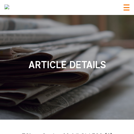
ARTICLE DETAILS