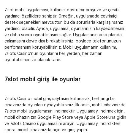
7slot mobil uygulaması, kullanıcı dostu bir arayüze ve çeşitli
yardımcı özelliklere sahiptir. Örneğin, uygulamada çevrimiçi
destek seçenekleri mevcuttur, bu da sorunlarla karşılaşırsanız
yardımcı olabilir. Ayrıca, uygulama, oyunlarınızın kaydedilmesini
ve daha sonra oynatılmasını sağlar. Uygulamanın arka planda
çalışmasını devre dışı bırakabilirsiniz, böylece telefonunuzun
performansını koruyabilirsiniz. Mobil uygulamanın kullanımı,
7slots Casino’nun oyunlarını her yerden, her zaman
oynatabilmenize olanak tanır.
7slot mobil giriş ile oyunlar
7slots Casino mobil giriş sayfasını kullanarak, herhangi bir
cihazınızda oyunları oynayabilirsiniz. İlk adım, mobil cihazınızda
7slots mobil uygulamasını indirmektir. Uygulamayı indirmek için,
mobil cihazınızın Google Play Store veya Apple Store’una gidin
ve 7slots Casino uygulamasını arayın. Uygulamayı indirdikten
sonra, mobil cihazınızda açın ve giriş yapın.