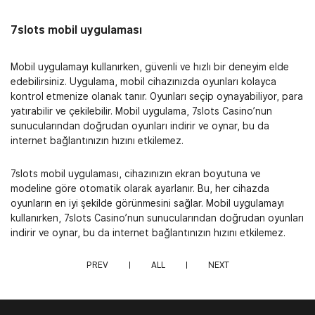
7slots mobil uygulaması
Mobil uygulamayı kullanırken, güvenli ve hızlı bir deneyim elde
edebilirsiniz. Uygulama, mobil cihazınızda oyunları kolayca
kontrol etmenize olanak tanır. Oyunları seçip oynayabiliyor, para
yatırabilir ve çekilebilir. Mobil uygulama, 7slots Casino’nun
sunucularından doğrudan oyunları indirir ve oynar, bu da
internet bağlantınızın hızını etkilemez.
7slots mobil uygulaması, cihazınızın ekran boyutuna ve
modeline göre otomatik olarak ayarlanır. Bu, her cihazda
oyunların en iyi şekilde görünmesini sağlar. Mobil uygulamayı
kullanırken, 7slots Casino’nun sunucularından doğrudan oyunları
indirir ve oynar, bu da internet bağlantınızın hızını etkilemez.
PREV
ALL
NEXT