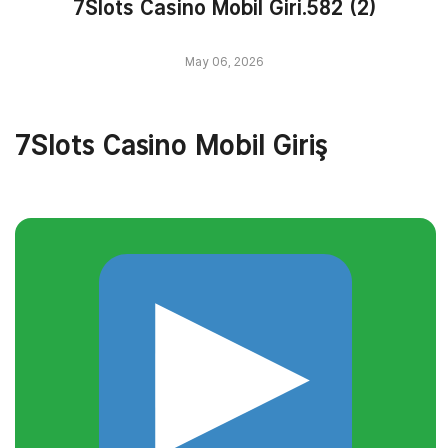
7Slots Casino Mobil Giri.582 (2)
May 06, 2026
7Slots Casino Mobil Giriş