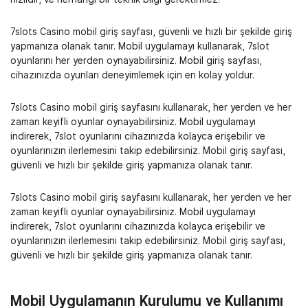
7slots Casino mobil giriş sayfası, güvenli ve hızlı bir şekilde giriş
yapmanıza olanak tanır. Mobil uygulamayı kullanarak, 7slot
oyunlarını her yerden oynayabilirsiniz. Mobil giriş sayfası,
cihazınızda oyunları deneyimlemek için en kolay yoldur.
7slots Casino mobil giriş sayfasını kullanarak, her yerden ve her
zaman keyifli oyunlar oynayabilirsiniz. Mobil uygulamayı
indirerek, 7slot oyunlarını cihazınızda kolayca erişebilir ve
oyunlarınızın ilerlemesini takip edebilirsiniz. Mobil giriş sayfası,
güvenli ve hızlı bir şekilde giriş yapmanıza olanak tanır.
7slots Casino mobil giriş sayfasını kullanarak, her yerden ve her
zaman keyifli oyunlar oynayabilirsiniz. Mobil uygulamayı
indirerek, 7slot oyunlarını cihazınızda kolayca erişebilir ve
oyunlarınızın ilerlemesini takip edebilirsiniz. Mobil giriş sayfası,
güvenli ve hızlı bir şekilde giriş yapmanıza olanak tanır.
Mobil Uygulamanın Kurulumu ve Kullanımı