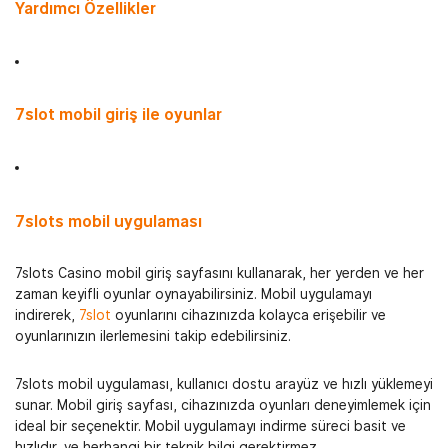
Yardımcı Özellikler
7slot mobil giriş ile oyunlar
7slots mobil uygulaması
7slots Casino mobil giriş sayfasını kullanarak, her yerden ve her
zaman keyifli oyunlar oynayabilirsiniz. Mobil uygulamayı
indirerek,
7slot
oyunlarını cihazınızda kolayca erişebilir ve
oyunlarınızın ilerlemesini takip edebilirsiniz.
7slots mobil uygulaması, kullanıcı dostu arayüz ve hızlı yüklemeyi
sunar. Mobil giriş sayfası, cihazınızda oyunları deneyimlemek için
ideal bir seçenektir. Mobil uygulamayı indirme süreci basit ve
hızlıdır, ve herhangi bir teknik bilgi gerektirmez.