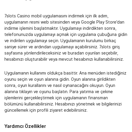
7slots Casino mobil uygulamasını indirmek için ilk adım,
uygulamanın resmi web sitesinden veya Google Play Store’dan
indirme işlemini başlatmaktır. Uygulamayı indirdikten sonra,
telefonunuzda uygulamayı açmak için uygulama çubuğuna gidin
ve indirilen uygulamayı seçin. Uygulamanın kurulumu birkaç
saniye sürer ve ardından uygulamayı açabilirsiniz. 7slots giriş
sayfasına yönlendirileceksiniz ve buradan oyunları seçebilir,
hesabınızı oluşturabilir veya mevcut hesabınızı kullanabilirsiniz.
Uygulamanın kullanımı oldukça basittir. Ana menüden istediğiniz
oyunu seçin ve oyun alanına gidin. Oyun alanına girildikten
sonra, oyun kurallarını ve nasıl oynanacağını okuyun. Oyun
alanına tıklayın ve oyunu başlatın. Para yatırma ve çekme
işlemlerini gerçekleştirmek için uygulamanın finansman
bölümünü kullanabilirsiniz. Hesabınızı yönetmek ve bilgilerinizi
güncellemek için profili ziyaret edebilirsiniz.
Yardımcı Özellikler