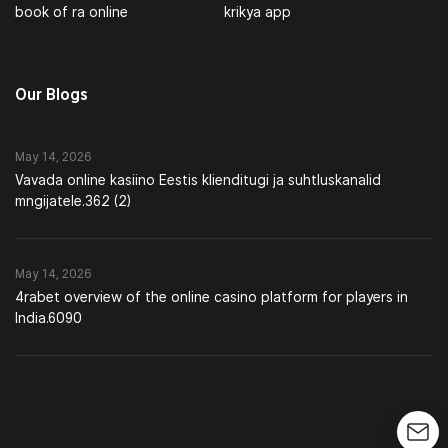
book of ra online
krikya app
Our Blogs
May 14, 2026
Vavada online kasiino Eestis klienditugi ja suhtluskanalid
mngijatele.362 (2)
May 14, 2026
4rabet overview of the online casino platform for players in
India.6090