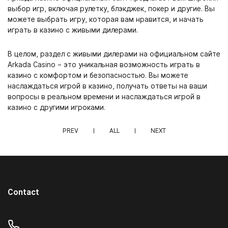
выбор игр, включая рулетку, блэкджек, покер и другие. Вы
можете выбрать игру, которая вам нравится, и начать
играть в казино с живыми дилерами.
В целом, раздел с живыми дилерами на официальном сайте
Arkada Casino – это уникальная возможность играть в
казино с комфортом и безопасностью. Вы можете
наслаждаться игрой в казино, получать ответы на ваши
вопросы в реальном времени и наслаждаться игрой в
казино с другими игроками.
PREV
ALL
NEXT
Contact