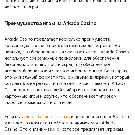
реалистичный опыт игры и обеспечивает безопасность и
честность игры.
Преимущества игры на Arkada Casino
Arkada Casino предлагает несколько преимуществ,
которые делают его привлекательным для игроков. Во-
первых, это безопасность и честность игры. Arkada Casino
использует современные технологии для обеспечения
безопасности и честности игры, что обеспечивает
игрокам безопасное и честное игровое опыта. Во-вторых,
это уникальный формат игры с живыми дилерами, который
создает более реалистичный опыт игры. Наконец, Arkada
Casino предлагает широкий выбор игр, включая слоты,
карточные игры и другие, что обеспечивает игрокам
широкие возможности для игры.
Если вы
аркада казино скачать
ищете новый способ играть
в казино, то вам стоит обратить внимание на Arkada
Casino. Это онлайн-казино, которое предлагает игрокам