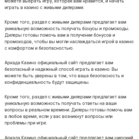
можете выбрать игру, которая вам нравится, и начать
играть в казино с живыми дилерами.
Кроме того, раздел с живыми дилерами предлагает вам
уникальную возможность получать бонусы и промокоды.
Дилеры готовы помочь вам в получении бонусов и
промокодов, чтобы вы могли наслаждаться игрой в казино
с комфортом и безопасностью.
Аркада Казино официальный сайт предлагает вам
безопасный и надежный способ играть в казино. Вы
можете быть уверены в том, что ваша безопасность и
конфиденциальность будут защищены.
Кроме того, раздел с живыми дилерами предлагает вам
уникальную возможность получать ответы на ваши
вопросы в реальном времени. Дилеры готовы помочь вам
в любое время, если у вас возникнут вопросы или
проблемы при игре.
Аркада Казино официальный сайт предлагает вам широкий