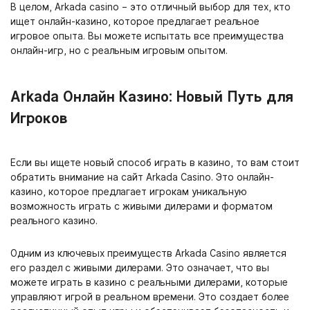
В целом, Arkada casino – это отличный выбор для тех, кто
ищет онлайн-казино, которое предлагает реальное
игровое опыта. Вы можете испытать все преимущества
онлайн-игр, но с реальным игровым опытом.
Arkada Онлайн Казино: Новый Путь для
Игроков
Если вы ищете новый способ играть в казино, то вам стоит
обратить внимание на сайт Arkada Casino. Это онлайн-
казино, которое предлагает игрокам уникальную
возможность играть с живыми дилерами и форматом
реального казино.
Одним из ключевых преимуществ Arkada Casino является
его раздел с живыми дилерами. Это означает, что вы
можете играть в казино с реальными дилерами, которые
управляют игрой в реальном времени. Это создает более