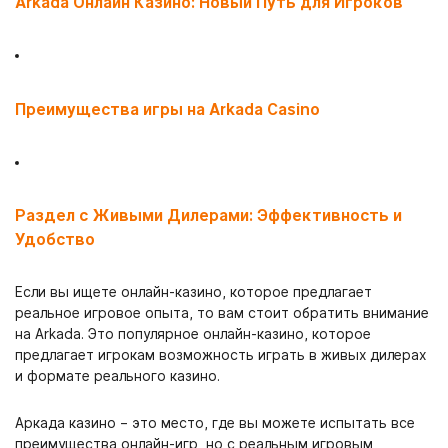
Arkada Онлайн Казино: Новый Путь для Игроков
Преимущества игры на Arkada Casino
Раздел с Живыми Дилерами: Эффективность и
Удобство
Если вы ищете онлайн-казино, которое предлагает
реальное игровое опыта, то вам стоит обратить внимание
на Arkada. Это популярное онлайн-казино, которое
предлагает игрокам возможность играть в живых дилерах
и формате реального казино.
Аркада казино – это место, где вы можете испытать все
преимущества онлайн-игр, но с реальным игровым