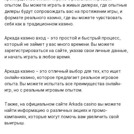
опытом. Вы можете играть в живых дилерах, где опытные
дилеры будут сопровождать вас на протяжении игры, и
формате реального казино, где вы можете чувствовать
себя как в традиционном казино.
Аркада казино вход – это простой и быстрый процесс,
который не займет у вас много времени. Вы можете
зарегистрироваться на сайте, указав свои личные данные,
и начать играть в любое время.
Аркада казино – это отличный выбор для тех, кто ищет
онлайн-казино, которое предлагает реальное игровое
опыта. Вы можете испытать все преимущества онлайн-
игр, но с реальным игровым опытом.
Также, на официальном сайте Arkada casino вы можете
найти информацию о различных акциях и промо-
кампаниях, которые могут помочь вам увеличить свой
выигрыш.