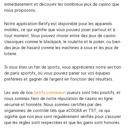
immédiatement et découvrir les nombreux jeux de casino que
nous proposons.
Notre application Betify est disponible pour les appareils
mobiles, ce qui signifie que vous pouvez jouer partout et à
tout moment. Vous pouvez choisir entre des jeux de casino
classiques comme le blackjack, le roulette et le poker, ou bien
des jeux de hasard comme les machines à sous et les jeux de
loterie.
Si vous êtes un fan de sports, vous apprécierez notre section
de paris sportifs, où vous pouvez parier sur vos équipes
préférées et gagner de l’argent en fonction des résultats.
Les avis de nos
betify connexion
joueurs sont très positifs, et
nous sommes fiers de notre réputation de casino en ligne
sécurisé et honnête. Nous sommes certifiés par des
organismes de contrôle tels que eCOGRA et TST, ce qui
signifie que nos jeux sont régulièrement vérifiés pour s’assurer
que les règles sont respectées et que les gains sont honorés.