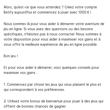
Alors, qu’est-ce que vous attendez ? Créez votre compte
Betify aujourd’hui et commencez à jouer avec 1000 € !
Nous sommes là pour vous aider à démarrer votre aventure de
jeu en ligne. Si vous avez des questions ou des besoins
spécifiques, n’hésitez pas à nous contacter. Nous sommes à
votre disposition pour vous aider à maximiser vos gains et à
vous offrir la meilleure expérience de jeu en ligne possible.
Bon jeu !
Et pour vous aider à démarrer, voici quelques conseils pour
maximiser vos gains :
1. Commencez par choisir les jeux qui vous plaisent le plus et
qui correspondent à vos préférences.
2. Utilisez votre bonus de bienvenue pour jouer à des jeux qui
offrent de bonnes chances de gagner.