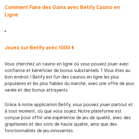
Comment Faire des Gains avec Betify Casino en
Ligne
Jouez sur Betify avec 1000 €
Vous cherchez un casino en ligne où vous pouvez jouer avec
confiance et bénéficier de bonus substantiels ? Vous êtes au
bon endroit ! Betify est l’un des casinos en ligne les plus
populaires et les plus fiables du marché, avec une offre de jeux
variée et des bonus attrayants.
Grâce à notre application Betify, vous pouvez jouer partout et
à tout moment, où que vous soyez. Notre plateforme est
conçue pour offrir une expérience de jeu de qualité, avec des
graphismes et des sons de haute qualité, ainsi que des
fonctionnalités de jeu innovantes.