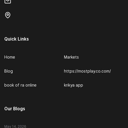
Quick Links
Home
Markets
Blog
https://mostplay.co.com/
book of ra online
krikya app
Our Blogs
May 14, 2026