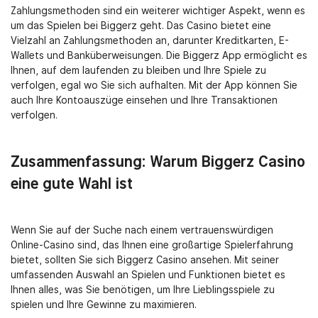
Zahlungsmethoden sind ein weiterer wichtiger Aspekt, wenn es
um das Spielen bei Biggerz geht. Das Casino bietet eine
Vielzahl an Zahlungsmethoden an, darunter Kreditkarten, E-
Wallets und Banküberweisungen. Die Biggerz App ermöglicht es
Ihnen, auf dem laufenden zu bleiben und Ihre Spiele zu
verfolgen, egal wo Sie sich aufhalten. Mit der App können Sie
auch Ihre Kontoauszüge einsehen und Ihre Transaktionen
verfolgen.
Zusammenfassung: Warum Biggerz Casino
eine gute Wahl ist
Wenn Sie auf der Suche nach einem vertrauenswürdigen
Online-Casino sind, das Ihnen eine großartige Spielerfahrung
bietet, sollten Sie sich Biggerz Casino ansehen. Mit seiner
umfassenden Auswahl an Spielen und Funktionen bietet es
Ihnen alles, was Sie benötigen, um Ihre Lieblingsspiele zu
spielen und Ihre Gewinne zu maximieren.