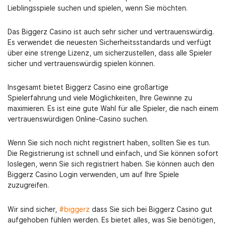
Lieblingsspiele suchen und spielen, wenn Sie möchten.
Das Biggerz Casino ist auch sehr sicher und vertrauenswürdig.
Es verwendet die neuesten Sicherheitsstandards und verfügt
über eine strenge Lizenz, um sicherzustellen, dass alle Spieler
sicher und vertrauenswürdig spielen können.
Insgesamt bietet Biggerz Casino eine großartige
Spielerfahrung und viele Möglichkeiten, Ihre Gewinne zu
maximieren. Es ist eine gute Wahl für alle Spieler, die nach einem
vertrauenswürdigen Online-Casino suchen.
Wenn Sie sich noch nicht registriert haben, sollten Sie es tun.
Die Registrierung ist schnell und einfach, und Sie können sofort
loslegen, wenn Sie sich registriert haben. Sie können auch den
Biggerz Casino Login verwenden, um auf Ihre Spiele
zuzugreifen.
Wir sind sicher,
#biggerz
dass Sie sich bei Biggerz Casino gut
aufgehoben fühlen werden. Es bietet alles, was Sie benötigen,