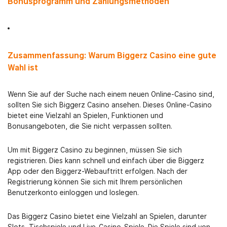
Bonusprogramm und Zahlungsmethoden
Zusammenfassung: Warum Biggerz Casino eine gute
Wahl ist
Wenn Sie auf der Suche nach einem neuen Online-Casino sind,
sollten Sie sich Biggerz Casino ansehen. Dieses Online-Casino
bietet eine Vielzahl an Spielen, Funktionen und
Bonusangeboten, die Sie nicht verpassen sollten.
Um mit Biggerz Casino zu beginnen, müssen Sie sich
registrieren. Dies kann schnell und einfach über die Biggerz
App oder den Biggerz-Webauftritt erfolgen. Nach der
Registrierung können Sie sich mit Ihrem persönlichen
Benutzerkonto einloggen und loslegen.
Das Biggerz Casino bietet eine Vielzahl an Spielen, darunter