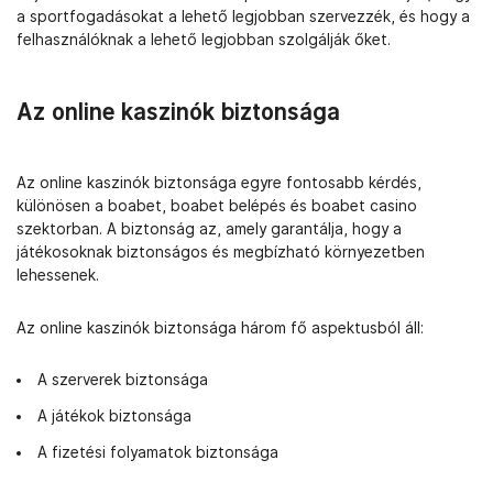
a sportfogadásokat a lehető legjobban szervezzék, és hogy a
felhasználóknak a lehető legjobban szolgálják őket.
Az online kaszinók biztonsága
Az online kaszinók biztonsága egyre fontosabb kérdés,
különösen a boabet, boabet belépés és boabet casino
szektorban. A biztonság az, amely garantálja, hogy a
játékosoknak biztonságos és megbízható környezetben
lehessenek.
Az online kaszinók biztonsága három fő aspektusból áll:
A szerverek biztonsága
A játékok biztonsága
A fizetési folyamatok biztonsága