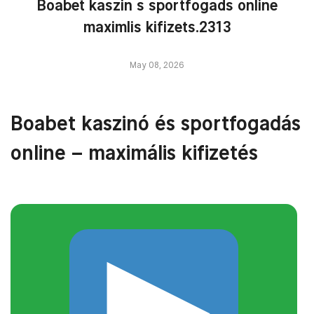
Boabet kaszin s sportfogads online
maximlis kifizets.2313
May 08, 2026
Boabet kaszinó és sportfogadás
online – maximális kifizetés