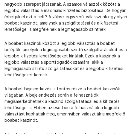
nagyobb szerepet játszanak. A számos választék között a
legjobb választás a maximális kifizetés biztosítása. De hogyan
érhetjük el ezt a célt? A válasz egyszerű: válasszunk egy olyan
boabet kaszinót, amelynek a szolgáltatásai és a kifizetési
lehetőségei is megfelelnek a legmagasabb szintnek.
A boabet kaszinók között a legjobb választás a boabet
belépők, amelyek a legmagasabb szintű szolgáltatásokat és a
legjobb kifizetési lehetőségeket kínálják. Ezek a kaszinók a
legjobb választás a sportfogadók számára, akik a
legmagasabb szintű szolgáltatásokat és a legjobb kifizetési
lehetőségeket keresik.
A boabet bejelentkezés is fontos része a boabet kaszinók
világában. A bejelentkezés során a felhasználók
megismerkedhetnek a kaszinó szolgáltatásai és a kifizetési
lehetőségei is. Ebben az esetben a felhasználók a legjobb
választást kaphatják meg, amennyiben választják a megfelelő
boabet kaszinót.