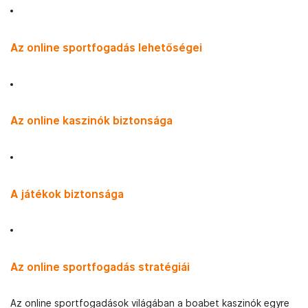
Az online sportfogadás lehetőségei
Az online kaszinók biztonsága
A játékok biztonsága
Az online sportfogadás stratégiái
Az online sportfogadások világában a boabet kaszinók egyre