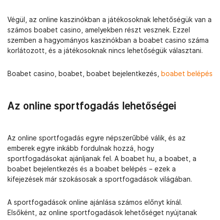
Végül, az online kaszinókban a játékosoknak lehetőségük van a
számos boabet casino, amelyekben részt vesznek. Ezzel
szemben a hagyományos kaszinókban a boabet casino száma
korlátozott, és a játékosoknak nincs lehetőségük választani.
Boabet casino, boabet, boabet bejelentkezés,
boabet belépés
Az online sportfogadás lehetőségei
Az online sportfogadás egyre népszerűbbé válik, és az
emberek egyre inkább fordulnak hozzá, hogy
sportfogadásokat ajánljanak fel. A boabet hu, a boabet, a
boabet bejelentkezés és a boabet belépés – ezek a
kifejezések már szokásosak a sportfogadások világában.
A sportfogadások online ajánlása számos előnyt kínál.
Elsőként, az online sportfogadások lehetőséget nyújtanak