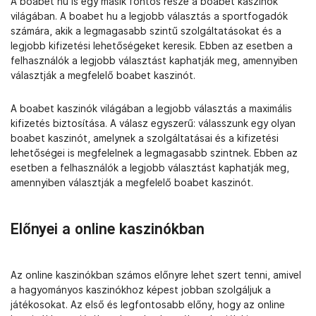
A boabet hu is egy másik fontos része a boabet kaszinók
világában. A boabet hu a legjobb választás a sportfogadók
számára, akik a legmagasabb szintű szolgáltatásokat és a
legjobb kifizetési lehetőségeket keresik. Ebben az esetben a
felhasználók a legjobb választást kaphatják meg, amennyiben
választják a megfelelő boabet kaszinót.
A boabet kaszinók világában a legjobb választás a maximális
kifizetés biztosítása. A válasz egyszerű: válasszunk egy olyan
boabet kaszinót, amelynek a szolgáltatásai és a kifizetési
lehetőségei is megfelelnek a legmagasabb szintnek. Ebben az
esetben a felhasználók a legjobb választást kaphatják meg,
amennyiben választják a megfelelő boabet kaszinót.
Előnyei a online kaszinókban
Az online kaszinókban számos előnyre lehet szert tenni, amivel
a hagyományos kaszinókhoz képest jobban szolgáljuk a
játékosokat. Az első és legfontosabb előny, hogy az online