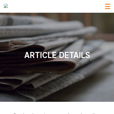
ARTICLE DETAILS