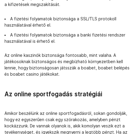
a kifizetések megszakítását.
A fizetési folyamatok biztonsága a SSL/TLS protokoll
használatával érhető el.
A fizetési folyamatok biztonsága a banki fizetési rendszer
használatával is érhető el.
Az online kaszinók biztonsága fontosabb, mint valaha. A
játékosoknak biztonságos és megbízható környezetben kell
lennie, hogy biztonságosan játsszák a boabet, boabet belépés
és boabet casino játékokat.
Az online sportfogadás stratégiái
Amikor beszélünk az online sportfogadásról, sokan gondolják,
hogy ez egyszerűen csak egy szórakozás, amelyben pénzt
kockázzunk. De vannak olyanok is, akik komolyan veszik ezt a
tevékenységet, és igyekszik megnyerni a legtöbb pénzt. Ha az