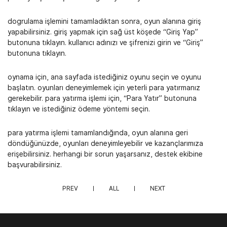
dogrulama işlemini tamamladıktan sonra, oyun alanına giriş
yapabilirsiniz. giriş yapmak için sağ üst köşede “Giriş Yap”
butonuna tıklayın. kullanıcı adınızı ve şifrenizi girin ve “Giriş”
butonuna tıklayın.
oynama için, ana sayfada istediğiniz oyunu seçin ve oyunu
başlatın. oyunları deneyimlemek için yeterli para yatırmanız
gerekebilir. para yatırma işlemi için, “Para Yatır” butonuna
tıklayın ve istediğiniz ödeme yöntemi seçin.
para yatırma işlemi tamamlandığında, oyun alanına geri
döndüğünüzde, oyunları deneyimleyebilir ve kazançlarımıza
erişebilirsiniz. herhangi bir sorun yaşarsanız, destek ekibine
başvurabilirsiniz.
PREV
ALL
NEXT