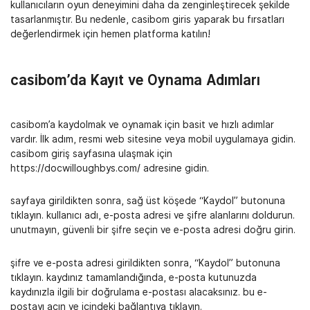
kullanıcıların oyun deneyimini daha da zenginleştirecek şekilde
tasarlanmıştır. Bu nedenle, casibom giris yaparak bu fırsatları
değerlendirmek için hemen platforma katılın!
casibom’da Kayıt ve Oynama Adımları
casibom’a kaydolmak ve oynamak için basit ve hızlı adımlar
vardır. İlk adım, resmi web sitesine veya mobil uygulamaya gidin.
casibom giriş sayfasına ulaşmak için
https://docwilloughbys.com/ adresine gidin.
sayfaya girildikten sonra, sağ üst köşede “Kaydol” butonuna
tıklayın. kullanıcı adı, e-posta adresi ve şifre alanlarını doldurun.
unutmayın, güvenli bir şifre seçin ve e-posta adresi doğru girin.
şifre ve e-posta adresi girildikten sonra, “Kaydol” butonuna
tıklayın. kaydınız tamamlandığında, e-posta kutunuzda
kaydınızla ilgili bir doğrulama e-postası alacaksınız. bu e-
postayı açın ve içindeki bağlantıya tıklayın.