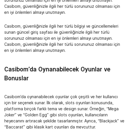
sorununuz olmaması için en iyi önlemleri almayı unutmayın.
Casibom, güvenliğinizle ilgili her türlü sorununuz olmaması için
en iyi önlemleri almayı unutmayın.
Casibom, güvenliğinizle ilgili her türlü bilgiyi ve güncellemeleri
sunan güncel giriş sayfası ile güvenliğinizle ilgili her türlü
sorununuz olmaması için en iyi önlemleri almayı unutmayın.
Casibom, güvenliğinizle ilgili her türlü sorununuz olmaması için
en iyi önlemleri almayı unutmayın.
Casibom’da Oynanabilecek Oyunlar ve
Bonuslar
Casibom’da oynanabilecek oyunlar çok çeşitli ve her kullanıcı
için bir seçenek sunar. İlk olarak, slots oyunları konusunda,
platforma birçok farklı tema ve design sunar. Örneğin, “Mega
Joker” ve “Golden Egg” gibi slots oyunları, kullanıcıların
heyecanını artıracak şekilde tasarlanmıştır. Ayrıca, “Blackjack” ve
“Baccarat” gibi klasik kart oyunları da mevcuttur.