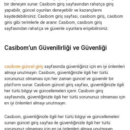
bir deneyim sunar. Casibom giriş sayfasından rahatça giriş
yapabilir, güncel oyunları deneyebilir ve kazançlarını
kaydedebilirsiniz. Casibom giriş sayfası, casibom giriş, casibom
giris gibi terimlerle de aranır. Casibom, casibom giriş
sayfasından rahatça ve güvenle oyunlara erişebilirsiniz.
Casibom’un Güvenilirliği ve Güvenliği
casibom güncel giriş
sayfasında güvenliğiniz için en iyi önlemleri
almayı unutmayın. Casibom, güvenliğinizle ilgili her türlü
sorununuz olmaması için her zaman güncel ve güvenilir bir
platform sunar. Casibom güncel giriş sayfası, güvenliğinizle ilgili
her türlü bilgiyi ve güncellemeleri içerir. Casibom giriş
sayfasında, güvenliğinizle ilgili her türlü sorununuz olmaması için
en iyi önlemleri almayı unutmayın.
Casibom, güvenliğinizle ilgili her türlü bilgiyi ve güncellemeleri
sunan güncel giriş sayfası ile güvenliğinizle ilgili her türlü
sorununuz olmaması için en iyi önlemleri almayı unutmayın.