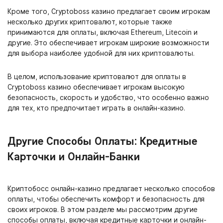
Кроме того, Cryptoboss казино предлагает своим игрокам
несколько других криптовалют, которые также
принимаются для оплаты, включая Ethereum, Litecoin и
другие. Это обеспечивает игрокам широкие возможности
для выбора наиболее удобной для них криптовалюты.
В целом, использование криптовалют для оплаты в
Cryptoboss казино обеспечивает игрокам высокую
безопасность, скорость и удобство, что особенно важно
для тех, кто предпочитает играть в онлайн-казино.
Другие Способы Оплаты: Кредитные
Карточки и Онлайн-Банки
Криптобосс онлайн-казино предлагает несколько способов
оплаты, чтобы обеспечить комфорт и безопасность для
своих игроков. В этом разделе мы рассмотрим другие
способы оплаты, включая кредитные карточки и онлайн-