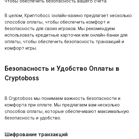
чтобы обеспечить безопасность вашего счета.
В целом, Криптобосс онлайн-казино предлагает несколько
способов оплаты, чтобы обеспечить комфорт и
безопасность для своих игроков. Мы рекомендуем
использовать кредитные карточки или онлайн-банки для
оплаты, чтобы обеспечить безопасность транзакций и
комфорт игры.
Безопасность и Удобство Оплаты в
Cryptoboss
В Cryptoboss мы понимаем важность безопасности и
комфорта при оплате. Мы предлагаем вам несколько
способов оплаты, которые обеспечивают максимальную
безопасность и удобство.
Шифрование транзакций