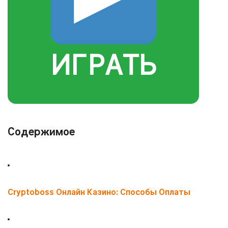
ИГРАТЬ
Содержимое
Cryptoboss Онлайн Казино: Способы Оплаты