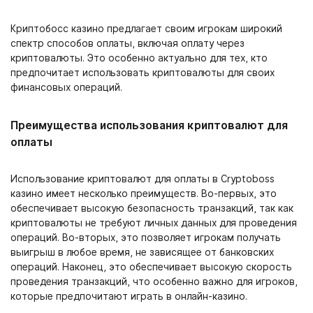
Криптобосс казино предлагает своим игрокам широкий
спектр способов оплаты, включая оплату через
криптовалюты. Это особенно актуально для тех, кто
предпочитает использовать криптовалюты для своих
финансовых операций.
Преимущества использования криптовалют для
оплаты
Использование криптовалют для оплаты в Cryptoboss
казино имеет несколько преимуществ. Во-первых, это
обеспечивает высокую безопасность транзакций, так как
криптовалюты не требуют личных данных для проведения
операций. Во-вторых, это позволяет игрокам получать
выигрыш в любое время, не зависящее от банковских
операций. Наконец, это обеспечивает высокую скорость
проведения транзакций, что особенно важно для игроков,
которые предпочитают играть в онлайн-казино.