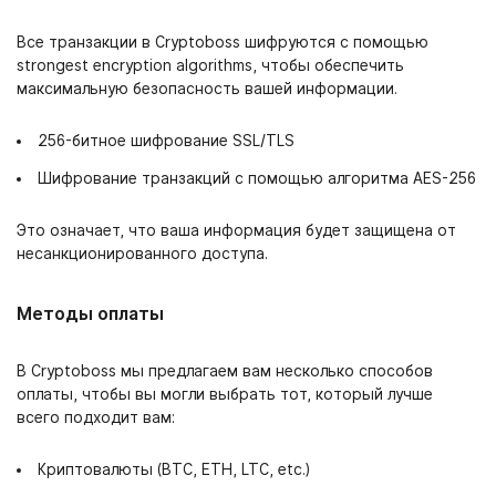
Все транзакции в Cryptoboss шифруются с помощью
strongest encryption algorithms, чтобы обеспечить
максимальную безопасность вашей информации.
256-битное шифрование SSL/TLS
Шифрование транзакций с помощью алгоритма AES-256
Это означает, что ваша информация будет защищена от
несанкционированного доступа.
Методы оплаты
В Cryptoboss мы предлагаем вам несколько способов
оплаты, чтобы вы могли выбрать тот, который лучше
всего подходит вам:
Криптовалюты (BTC, ETH, LTC, etc.)