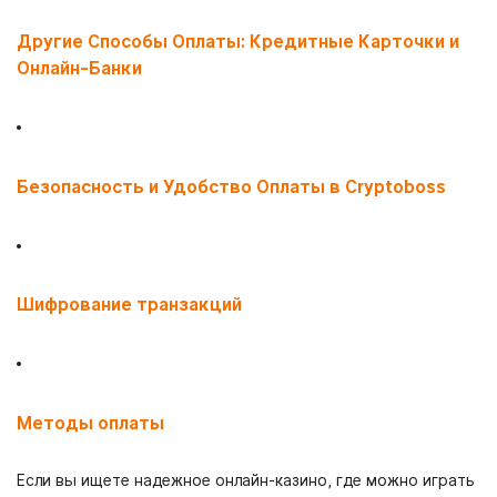
Другие Способы Оплаты: Кредитные Карточки и
Онлайн-Банки
Безопасность и Удобство Оплаты в Cryptoboss
Шифрование транзакций
Методы оплаты
Если вы ищете надежное онлайн-казино, где можно играть