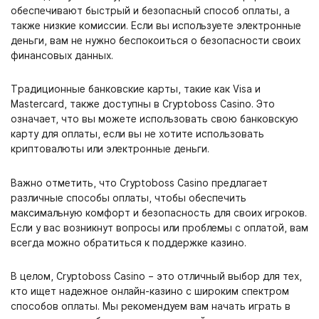
обеспечивают быстрый и безопасный способ оплаты, а
также низкие комиссии. Если вы используете электронные
деньги, вам не нужно беспокоиться о безопасности своих
финансовых данных.
Традиционные банковские карты, такие как Visa и
Mastercard, также доступны в Cryptoboss Casino. Это
означает, что вы можете использовать свою банковскую
карту для оплаты, если вы не хотите использовать
криптовалюты или электронные деньги.
Важно отметить, что Cryptoboss Casino предлагает
различные способы оплаты, чтобы обеспечить
максимальную комфорт и безопасность для своих игроков.
Если у вас возникнут вопросы или проблемы с оплатой, вам
всегда можно обратиться к поддержке казино.
В целом, Cryptoboss Casino – это отличный выбор для тех,
кто ищет надежное онлайн-казино с широким спектром
способов оплаты. Мы рекомендуем вам начать играть в