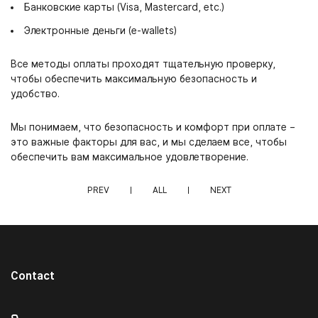
Банковские карты (Visa, Mastercard, etc.)
Электронные деньги (e-wallets)
Все методы оплаты проходят тщательную проверку,
чтобы обеспечить максимальную безопасность и
удобство.
Мы понимаем, что безопасность и комфорт при оплате –
это важные факторы для вас, и мы сделаем все, чтобы
обеспечить вам максимальное удовлетворение.
PREV
ALL
NEXT
Contact