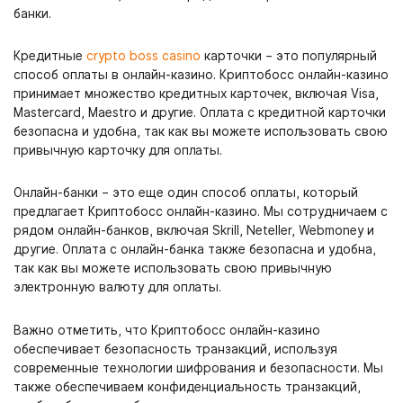
банки.
Кредитные
crypto boss casino
карточки – это популярный
способ оплаты в онлайн-казино. Криптобосс онлайн-казино
принимает множество кредитных карточек, включая Visa,
Mastercard, Maestro и другие. Оплата с кредитной карточки
безопасна и удобна, так как вы можете использовать свою
привычную карточку для оплаты.
Онлайн-банки – это еще один способ оплаты, который
предлагает Криптобосс онлайн-казино. Мы сотрудничаем с
рядом онлайн-банков, включая Skrill, Neteller, Webmoney и
другие. Оплата с онлайн-банка также безопасна и удобна,
так как вы можете использовать свою привычную
электронную валюту для оплаты.
Важно отметить, что Криптобосс онлайн-казино
обеспечивает безопасность транзакций, используя
современные технологии шифрования и безопасности. Мы
также обеспечиваем конфиденциальность транзакций,