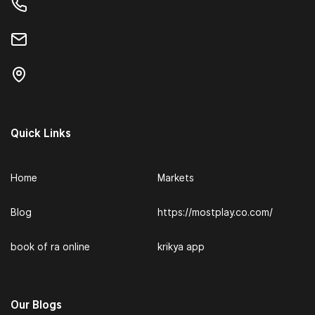
Quick Links
Home
Markets
Blog
https://mostplay.co.com/
book of ra online
krikya app
Our Blogs