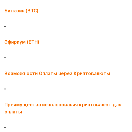
Биткоин (BTC)
Эфириум (ETH)
Возможности Оплаты через Криптовалюты
Преимущества использования криптовалют для
оплаты