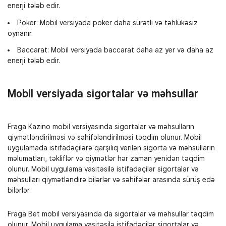
enerji tələb edir.
Poker: Mobil versiyada poker daha sürətli və təhlükəsiz
oynanır.
Baccarat: Mobil versiyada baccarat daha az yer və daha az
enerji tələb edir.
Mobil versiyada sigortalar və məhsullar
Fraga Kazino mobil versiyasında sigortalar və məhsulların
qiymətləndirilməsi və səhifələndirilməsi təqdim olunur. Mobil
uygulamada istifadəçilərə qarşılıq verilən sigorta və məhsulların
məlumatları, təkliflər və qiymətlər hər zaman yenidən təqdim
olunur. Mobil uygulama vasitəsilə istifadəçilər sigortalar və
məhsulları qiymətləndirə bilərlər və səhifələr arasında sürüş edə
bilərlər.
Fraga Bet mobil versiyasında da sigortalar və məhsullar təqdim
olunur. Mobil uygulama vasitəsilə istifadəçilər sigortalar və