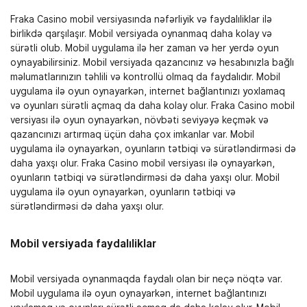
Fraka Casino mobil versiyasında nəfərliyik və faydalıliklar ilə
birlikdə qarşılaşır. Mobil versiyada oynanmaq daha kolay və
sürətli olub. Mobil uygulama ilə her zaman və her yerdə oyun
oynayabilirsiniz. Mobil versiyada qazancınız və hesabınızla bağlı
məlumatlarınızın təhlili və kontrollü olmaq da faydalıdır. Mobil
uygulama ilə oyun oynayarkən, internet bağlantınızı yoxlamaq
və oyunları sürətli açmaq da daha kolay olur. Fraka Casino mobil
versiyası ilə oyun oynayarkən, növbəti seviyəyə keçmək və
qazancınızı artırmaq üçün daha çox imkanlar var. Mobil
uygulama ilə oynayarkən, oyunların tətbiqi və sürətləndirməsi də
daha yaxşı olur. Fraka Casino mobil versiyası ilə oynayarkən,
oyunların tətbiqi və sürətləndirməsi də daha yaxşı olur. Mobil
uygulama ilə oyun oynayarkən, oyunların tətbiqi və
sürətləndirməsi də daha yaxşı olur.
Mobil versiyada faydalıliklar
Mobil versiyada oynanmaqda faydalı olan bir neçə nöqtə var.
Mobil uygulama ilə oyun oynayarkən, internet bağlantınızı