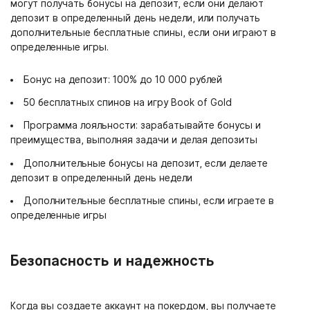
могут получать бонусы на депозит, если они делают
депозит в определенный день недели, или получать
дополнительные бесплатные спины, если они играют в
определенные игры.
Бонус на депозит: 100% до 10 000 рублей
50 бесплатных спинов на игру Book of Gold
Программа лояльности: зарабатывайте бонусы и
преимущества, выполняя задачи и делая депозиты
Дополнительные бонусы на депозит, если делаете
депозит в определенный день недели
Дополнительные бесплатные спины, если играете в
определенные игры
Безопасность и надежность
Когда вы создаете аккаунт на покердом, вы получаете