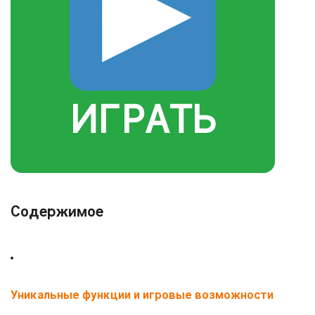
ИГРАТЬ
Содержимое
Уникальные функции и игровые возможности