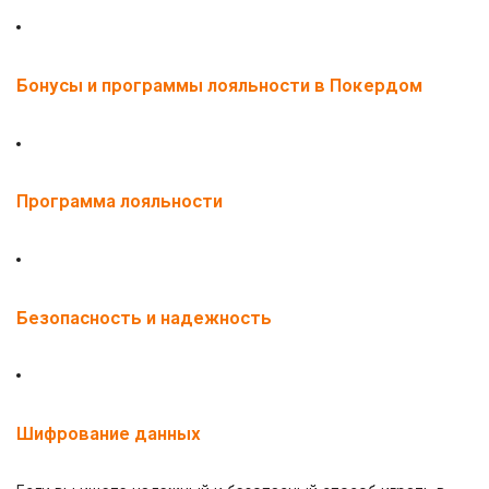
Бонусы и программы лояльности в Покердом
Программа лояльности
Безопасность и надежность
Шифрование данных