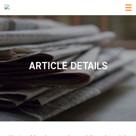
ARTICLE DETAILS