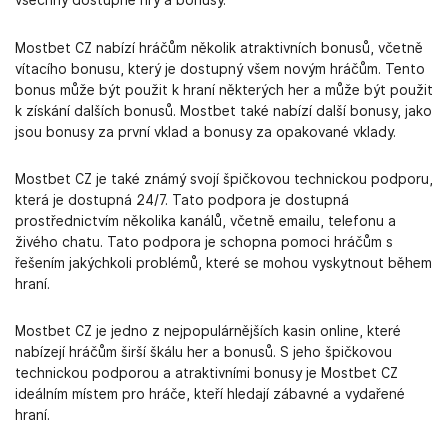
všechny dostupné hry a bonusy.
Mostbet CZ nabízí hráčům několik atraktivních bonusů, včetně
vítacího bonusu, který je dostupný všem novým hráčům. Tento
bonus může být použit k hraní některých her a může být použit
k získání dalších bonusů. Mostbet také nabízí další bonusy, jako
jsou bonusy za první vklad a bonusy za opakované vklady.
Mostbet CZ je také známý svojí špičkovou technickou podporu,
která je dostupná 24/7. Tato podpora je dostupná
prostřednictvím několika kanálů, včetně emailu, telefonu a
živého chatu. Tato podpora je schopna pomoci hráčům s
řešením jakýchkoli problémů, které se mohou vyskytnout během
hraní.
Mostbet CZ je jedno z nejpopulárnějších kasin online, které
nabízejí hráčům širší škálu her a bonusů. S jeho špičkovou
technickou podporou a atraktivními bonusy je Mostbet CZ
ideálním místem pro hráče, kteří hledají zábavné a vydařené
hraní.