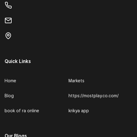
Quick Links
Home
Markets
Blog
https://mostplay.co.com/
book of ra online
krikya app
Our Blogs