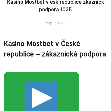
Kasino Mostbet v esk republice zkaznick
podpora.1035
May 06, 2026
Kasino Mostbet v České
republice – zákaznická podpora