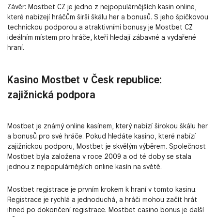
Závěr: Mostbet CZ je jedno z nejpopulárnějších kasin online,
které nabízejí hráčům širší škálu her a bonusů. S jeho špičkovou
technickou podporou a atraktivními bonusy je Mostbet CZ
ideálním místem pro hráče, kteří hledají zábavné a vydařené
hraní.
Kasino Mostbet v Česk republice:
zajižnická podpora
Mostbet je známý online kasínem, který nabízí širokou škálu her
a bonusů pro své hráče. Pokud hledáte kasino, které nabízí
zajižnickou podporu, Mostbet je skvělým výběrem. Společnost
Mostbet byla založena v roce 2009 a od té doby se stala
jednou z nejpopulárnějších online kasín na světě.
Mostbet registrace je prvním krokem k hraní v tomto kasinu.
Registrace je rychlá a jednoduchá, a hráči mohou začít hrát
ihned po dokončení registrace. Mostbet casino bonus je další