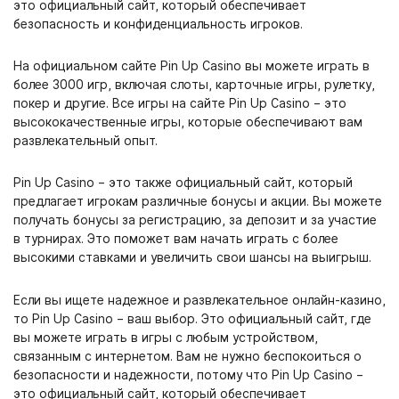
это официальный сайт, который обеспечивает
безопасность и конфиденциальность игроков.
На официальном сайте Pin Up Casino вы можете играть в
более 3000 игр, включая слоты, карточные игры, рулетку,
покер и другие. Все игры на сайте Pin Up Casino – это
высококачественные игры, которые обеспечивают вам
развлекательный опыт.
Pin Up Casino – это также официальный сайт, который
предлагает игрокам различные бонусы и акции. Вы можете
получать бонусы за регистрацию, за депозит и за участие
в турнирах. Это поможет вам начать играть с более
высокими ставками и увеличить свои шансы на выигрыш.
Если вы ищете надежное и развлекательное онлайн-казино,
то Pin Up Casino – ваш выбор. Это официальный сайт, где
вы можете играть в игры с любым устройством,
связанным с интернетом. Вам не нужно беспокоиться о
безопасности и надежности, потому что Pin Up Casino –
это официальный сайт, который обеспечивает