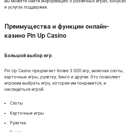
вы можете найти информацию о различных играх, бонусах
и услугах поддержки.
Преимущества и функции онлайн-
казино Pin Up Casino
Большой выбор игр
Pin Up Casino предлагает более 3 000 игр, включая слоты,
карточные игры, рулетку, бинго и другие. Это позволяет
игрокам выбрать игру, которая им понравится, и
насладиться игрой.
Слоты
Карточные игры
Рулетка