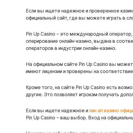
Если вы ищете надежное и проверенное казино
официальный сайт, где вы можете играть в сл
Pin Up Casino – это международный оператор, 
оперирование онлайн-казино, выдана в соотв
операторов в индустрии онлайн-казино.
На официальном сайте Pin Up Casino вы можете
имеют лицензии и проверены на соответстви
Кроме того, на сайте Pin Up Casino есть во
другие. Это позволяет игрокам получать допо
Если вы ищете надежное и
пин ап казино офиц
Pin Up Casino – ваш выбор. Вход на официальн