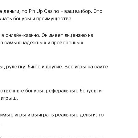
деньги, то Pin Up Casino – ваш выбор. Это
лучать бонусы и преимущества.
 в онлайн-казино. Он имеет лицензию на
 из самых надежных и проверенных
, рулетку, бинго и другие. Все игры на сайте
ветственные бонусы, реферальные бонусы и
ыигрыш.
бимые игры и выиграть реальные деньги, то
.