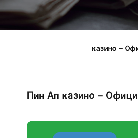
казино – Офи
Пин Ап казино – Офици