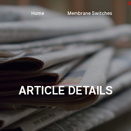
2
Home
Membrane Switches
ARTICLE DETAILS