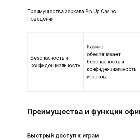
Преимущества зеркала Pin Up Casino
Поведения
Казино
обеспечивает
Безопасность и
безопасность и
конфиденциальность
конфиденциальность
игроков.
Преимущества и функции офици
Быстрый доступ к играм