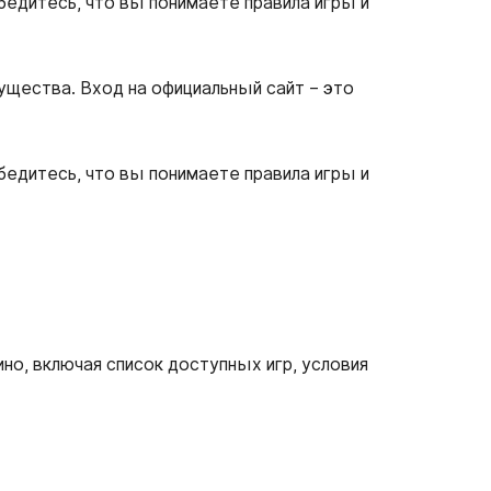
Убедитесь, что вы понимаете правила игры и
мущества. Вход на официальный сайт – это
Убедитесь, что вы понимаете правила игры и
но, включая список доступных игр, условия