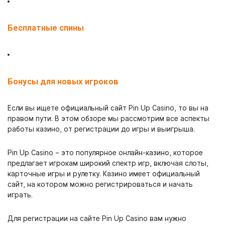
Бесплатные спины
Бонусы для новых игроков
Если вы ищете официальный сайт Pin Up Casino, то вы на
правом пути. В этом обзоре мы рассмотрим все аспекты
работы казино, от регистрации до игры и выигрыша.
Pin Up Casino – это популярное онлайн-казино, которое
предлагает игрокам широкий спектр игр, включая слоты,
карточные игры и рулетку. Казино имеет официальный
сайт, на котором можно регистрироваться и начать
играть.
Для регистрации на сайте Pin Up Casino вам нужно