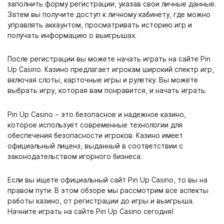
заполнить форму регистрации, указав свои личные данные.
Затем вы получите доступ к личному кабинету, где можно
управлять аккаунтом, просматривать историю игр и
получать информацию о выигрышах.
После регистрации вы можете начать играть на сайте Pin
Up Casino. Казино предлагает игрокам широкий спектр игр,
включая слоты, карточные игры и рулетку. Вы можете
выбрать игру, которая вам понравится, и начать играть.
Pin Up Casino – это безопасное и надежное казино,
которое использует современные технологии для
обеспечения безопасности игроков. Казино имеет
официальный лиценз, выданный в соответствии с
законодательством игорного бизнеса.
Если вы ищете официальный сайт Pin Up Casino, то вы на
правом пути. В этом обзоре мы рассмотрим все аспекты
работы казино, от регистрации до игры и выигрыша.
Начните играть на сайте Pin Up Casino сегодня!