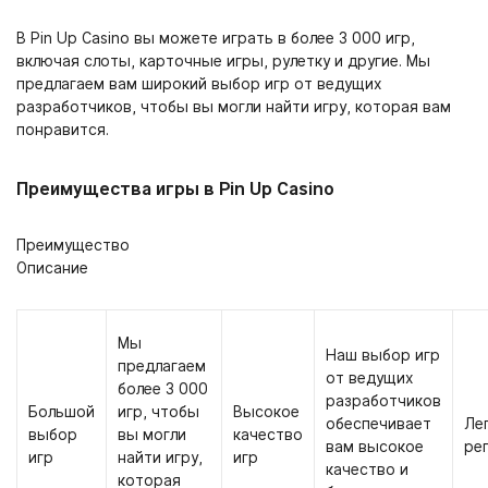
В Pin Up Casino вы можете играть в более 3 000 игр,
включая слоты, карточные игры, рулетку и другие. Мы
предлагаем вам широкий выбор игр от ведущих
разработчиков, чтобы вы могли найти игру, которая вам
понравится.
Преимущества игры в Pin Up Casino
Преимущество
Описание
Мы
Наш выбор игр
предлагаем
от ведущих
более 3 000
разработчиков
Большой
игр, чтобы
Высокое
обеспечивает
Ле
выбор
вы могли
качество
вам высокое
ре
игр
найти игру,
игр
качество и
которая