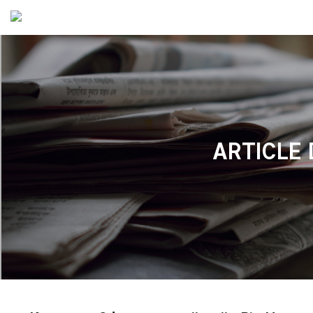
ARTICLE 