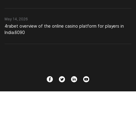
May 14, 2026
4rabet overview of the online casino platform for players in
India.6090