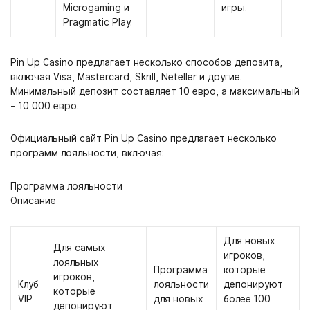
Microgaming и
игры.
Pragmatic Play.
Pin Up Casino предлагает несколько способов депозита,
включая Visa, Mastercard, Skrill, Neteller и другие.
Минимальный депозит составляет 10 евро, а максимальный
– 10 000 евро.
Официальный сайт Pin Up Casino предлагает несколько
программ лояльности, включая:
Программа лояльности
Описание
Для новых
Для самых
игроков,
лояльных
Программа
которые
игроков,
Клуб
лояльности
депонируют
которые
VIP
для новых
более 100
депонируют