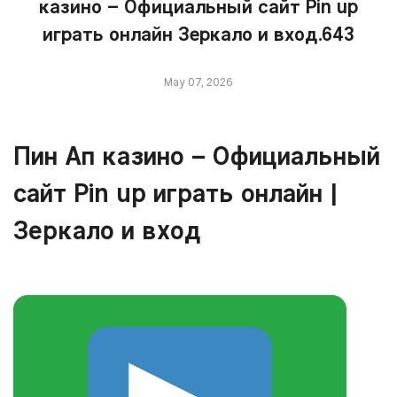
казино – Официальный сайт Pin up
играть онлайн Зеркало и вход.643
May 07, 2026
Пин Ап казино – Официальный
сайт Pin up играть онлайн |
Зеркало и вход