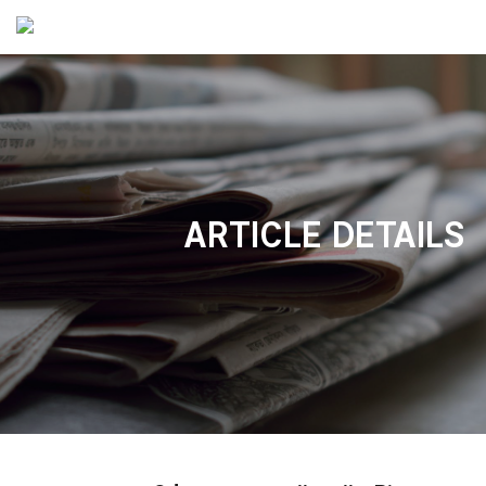
ARTICLE DETAILS