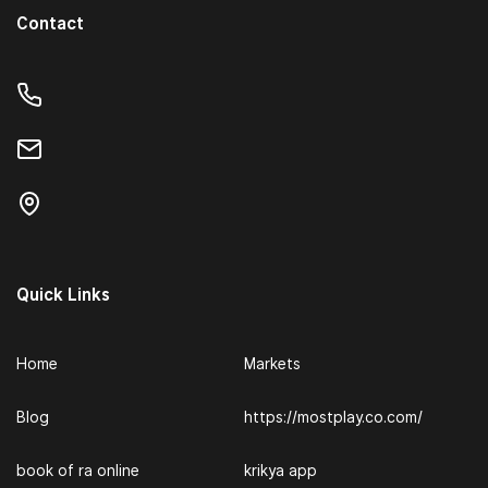
Contact
Quick Links
Home
Markets
Blog
https://mostplay.co.com/
book of ra online
krikya app