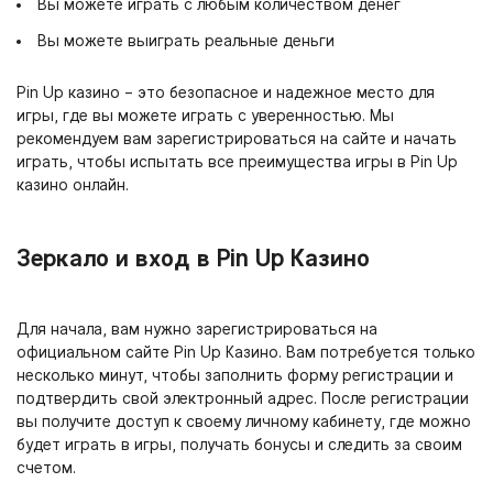
Вы можете играть с любым количеством денег
Вы можете выиграть реальные деньги
Pin Up казино – это безопасное и надежное место для
игры, где вы можете играть с уверенностью. Мы
рекомендуем вам зарегистрироваться на сайте и начать
играть, чтобы испытать все преимущества игры в Pin Up
казино онлайн.
Зеркало и вход в Pin Up Казино
Для начала, вам нужно зарегистрироваться на
официальном сайте Pin Up Казино. Вам потребуется только
несколько минут, чтобы заполнить форму регистрации и
подтвердить свой электронный адрес. После регистрации
вы получите доступ к своему личному кабинету, где можно
будет играть в игры, получать бонусы и следить за своим
счетом.