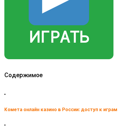
ИГРАТЬ
Содержимое
Комета онлайн казино в России: доступ к играм