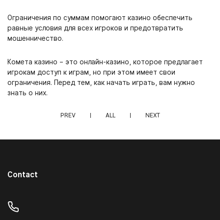
Ограничения по суммам помогают казино обеспечить
равные условия для всех игроков и предотвратить
мошенничество.
Комета казино – это онлайн-казино, которое предлагает
игрокам доступ к играм, но при этом имеет свои
ограничения. Перед тем, как начать играть, вам нужно
знать о них.
PREV
ALL
NEXT
Contact