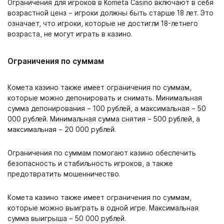
Ограничения для игроков в Kometa Casino включают в себя
возрастной ценз – игроки должны быть старше 18 лет. Это
означает, что игроки, которые не достигли 18-летнего
возраста, не могут играть в казино.
Ограничения по суммам
Комета казино также имеет ограничения по суммам,
которые можно депонировать и снимать. Минимальная
сумма депонирования – 100 рублей, а максимальная – 50
000 рублей. Минимальная сумма снятия – 500 рублей, а
максимальная – 20 000 рублей.
Ограничения по суммам помогают казино обеспечить
безопасность и стабильность игроков, а также
предотвратить мошенничество.
Комета казино также имеет ограничения по суммам,
которые можно выиграть в одной игре. Максимальная
сумма выигрыша – 50 000 рублей.