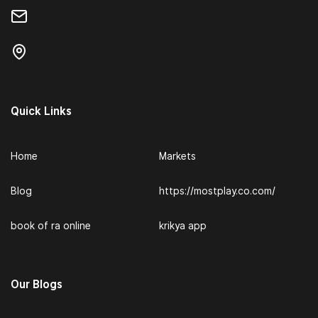
Quick Links
Home
Markets
Blog
https://mostplay.co.com/
book of ra online
krikya app
Our Blogs