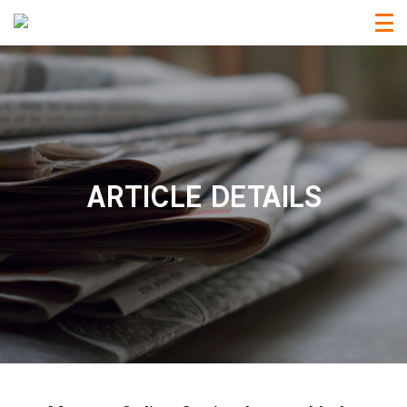
ARTICLE DETAILS