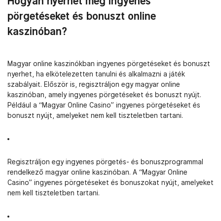
Hogyan nyerhet meg ingyenes
pörgetéseket és bonuszt online
kaszinóban?
Magyar online kaszinókban ingyenes pörgetéseket és bonuszt
nyerhet, ha elkötelezetten tanulni és alkalmazni a játék
szabályait. Először is, regisztráljon egy magyar online
kaszinóban, amely ingyenes pörgetéseket és bonuszt nyújt.
Például a “Magyar Online Casino” ingyenes pörgetéseket és
bonuszt nyújt, amelyeket nem kell tiszteletben tartani.
Regisztráljon egy ingyenes pörgetés- és bonuszprogrammal
rendelkező magyar online kaszinóban. A “Magyar Online
Casino” ingyenes pörgetéseket és bonuszokat nyújt, amelyeket
nem kell tiszteletben tartani.