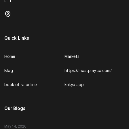
Quick Links
Home
Markets
Blog
https://mostplay.co.com/
book of ra online
krikya app
Our Blogs
May 14, 2026