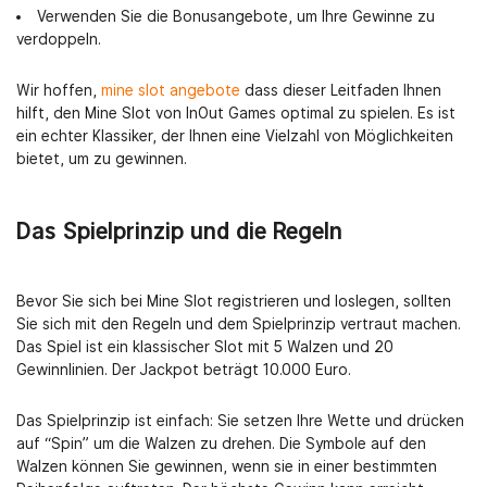
Verwenden Sie die Bonusangebote, um Ihre Gewinne zu
verdoppeln.
Wir hoffen,
mine slot angebote
dass dieser Leitfaden Ihnen
hilft, den Mine Slot von InOut Games optimal zu spielen. Es ist
ein echter Klassiker, der Ihnen eine Vielzahl von Möglichkeiten
bietet, um zu gewinnen.
Das Spielprinzip und die Regeln
Bevor Sie sich bei Mine Slot registrieren und loslegen, sollten
Sie sich mit den Regeln und dem Spielprinzip vertraut machen.
Das Spiel ist ein klassischer Slot mit 5 Walzen und 20
Gewinnlinien. Der Jackpot beträgt 10.000 Euro.
Das Spielprinzip ist einfach: Sie setzen Ihre Wette und drücken
auf “Spin” um die Walzen zu drehen. Die Symbole auf den
Walzen können Sie gewinnen, wenn sie in einer bestimmten