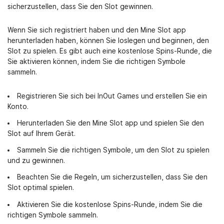
sicherzustellen, dass Sie den Slot gewinnen.
Wenn Sie sich registriert haben und den Mine Slot app
herunterladen haben, können Sie loslegen und beginnen, den
Slot zu spielen. Es gibt auch eine kostenlose Spins-Runde, die
Sie aktivieren können, indem Sie die richtigen Symbole
sammeln.
Registrieren Sie sich bei InOut Games und erstellen Sie ein
Konto.
Herunterladen Sie den Mine Slot app und spielen Sie den
Slot auf Ihrem Gerät.
Sammeln Sie die richtigen Symbole, um den Slot zu spielen
und zu gewinnen.
Beachten Sie die Regeln, um sicherzustellen, dass Sie den
Slot optimal spielen.
Aktivieren Sie die kostenlose Spins-Runde, indem Sie die
richtigen Symbole sammeln.