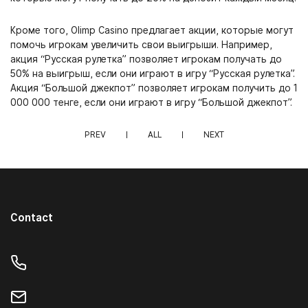
Кроме того, Olimp Casino предлагает акции, которые могут
помочь игрокам увеличить свои выигрыши. Например,
акция “Русская рулетка” позволяет игрокам получать до
50% на выигрыш, если они играют в игру “Русская рулетка”.
Акция “Большой джекпот” позволяет игрокам получить до 1
000 000 тенге, если они играют в игру “Большой джекпот”.
PREV
ALL
NEXT
Contact