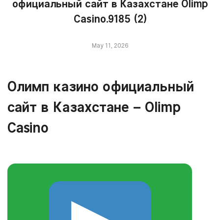
официальный сайт в Казахстане Olimp
Casino.9185 (2)
May 11, 2026
Олимп казино официальный
сайт в Казахстане – Olimp
Casino