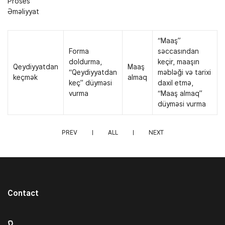
Proses
Əməliyyat
“Maaş”
Forma
səccasından
doldurma,
keçir, maaşın
Qeydiyyatdan
Maaş
“Qeydiyyatdan
məbləği və tarixi
keçmək
almaq
keç” düyməsi
daxil etmə,
vurma
“Maaş almaq”
düyməsi vurma
PREV
ALL
NEXT
Contact