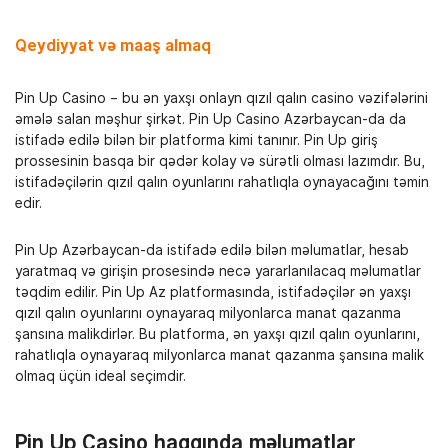
Qeydiyyat və maaş almaq
Pin Up Casino – bu ən yaxşı onlayn qızıl qalın casino vəzifələrini
əmələ salan məşhur şirkət. Pin Up Casino Azərbaycan-da da
istifadə edilə bilən bir platforma kimi tanınır. Pin Up giriş
prossesinin basqa bir qədər kolay və sürətli olması lazımdır. Bu,
istifadəçilərin qızıl qalın oyunlarını rahatlıqla oynayacağını təmin
edir.
Pin Up Azərbaycan-da istifadə edilə bilən məlumatlar, hesab
yaratmaq və girişin prosesində necə yararlanılacaq məlumatlar
təqdim edilir. Pin Up Az platformasında, istifadəçilər ən yaxşı
qızıl qalın oyunlarını oynayaraq milyonlarca manat qazanma
şansına malikdirlər. Bu platforma, ən yaxşı qızıl qalın oyunlarını,
rahatlıqla oynayaraq milyonlarca manat qazanma şansına malik
olmaq üçün ideal seçimdir.
Pin Up Casino haqqında məlumatlar