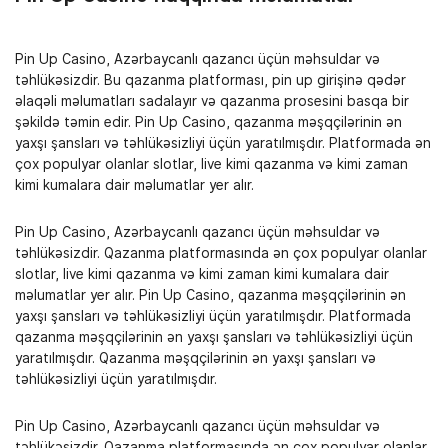
Pin Up Casino, Azərbaycanlı qazancı üçün məhsuldar və
təhlükəsizdir. Bu qazanma platforması, pin up girişinə qədər
əlaqəli məlumatları sadalayır və qazanma prosesini basqa bir
şəkildə təmin edir. Pin Up Casino, qazanma məşqçilərinin ən
yaxşı şansları və təhlükəsizliyi üçün yaratılmışdır. Platformada ən
çox populyar olanlar slotlar, live kimi qazanma və kimi zaman
kimi kumalara dair məlumatlar yer alır.
Pin Up Casino, Azərbaycanlı qazancı üçün məhsuldar və
təhlükəsizdir. Qazanma platformasında ən çox populyar olanlar
slotlar, live kimi qazanma və kimi zaman kimi kumalara dair
məlumatlar yer alır. Pin Up Casino, qazanma məşqçilərinin ən
yaxşı şansları və təhlükəsizliyi üçün yaratılmışdır. Platformada
qazanma məşqçilərinin ən yaxşı şansları və təhlükəsizliyi üçün
yaratılmışdır. Qazanma məşqçilərinin ən yaxşı şansları və
təhlükəsizliyi üçün yaratılmışdır.
Pin Up Casino, Azərbaycanlı qazancı üçün məhsuldar və
təhlükəsizdir. Qazanma platformasında ən çox populyar olanlar