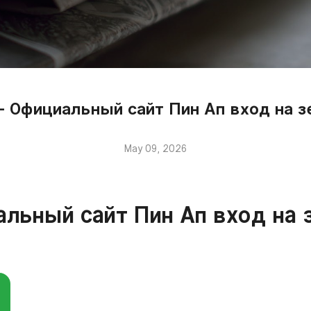
 – Официальный сайт Пин Ап вход на з
May 09, 2026
альный сайт Пин Ап вход на 