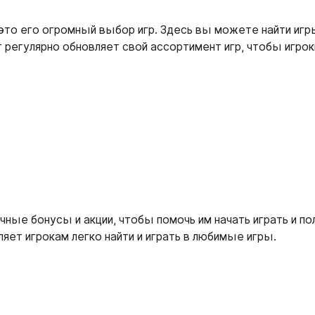
 это его огромный выбор игр. Здесь вы можете найти игр
йт регулярно обновляет свой ассортимент игр, чтобы игр
ичные бонусы и акции, чтобы помочь им начать играть и п
яет игрокам легко найти и играть в любимые игры.