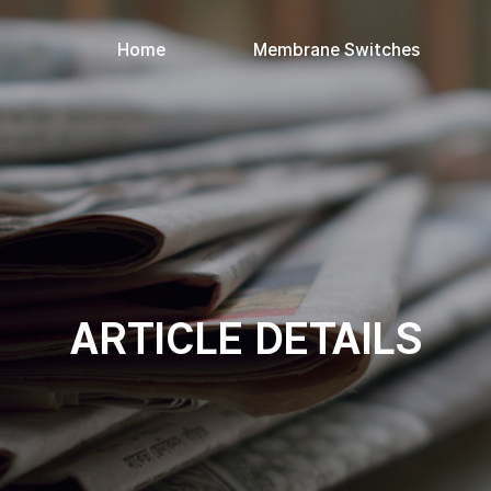
Home
Membrane Switches
ARTICLE DETAILS