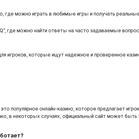
, где можно играть в любимые игры и получать реальные
FAQ”, где можно найти ответы на часто задаваемые вопр
 для игроков, которые ищут надежное и проверенное кази
это популярное онлайн-казино, которое предлагает игрок
ко, в некоторых случаях, официальный сайт может быть з
аботает?