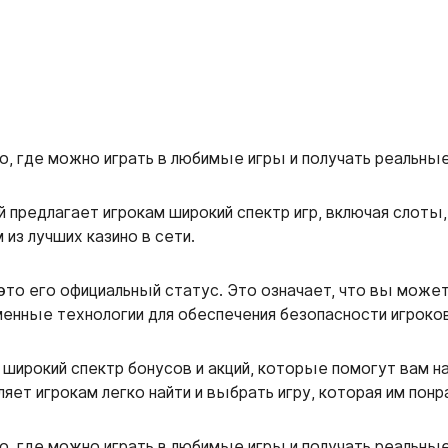
, где можно играть в любимые игры и получать реальные
й предлагает игрокам широкий спектр игр, включая слоты,
из лучших казино в сети.
 это его официальный статус. Это означает, что вы мож
енные технологии для обеспечения безопасности игроков
м широкий спектр бонусов и акций, которые помогут вам н
ет игрокам легко найти и выбрать игру, которая им понр
, где можно играть в любимые игры и получать реальные