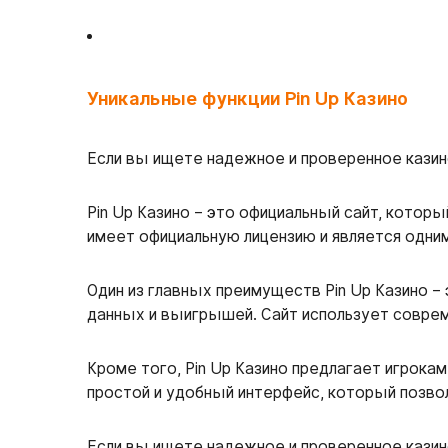
Уникальные функции Pin Up Казино
Если вы ищете надежное и проверенное казино
Pin Up Казино – это официальный сайт, которы
имеет официальную лицензию и является одним 
Один из главных преимуществ Pin Up Казино –
данных и выигрышей. Сайт использует соврем
Кроме того, Pin Up Казино предлагает игрока
простой и удобный интерфейс, который позволя
Если вы ищете надежное и проверенное казино