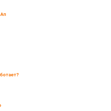
 Ап
аботает?
о