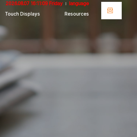
2026.08.07 16:11:11 Friday
language
Touch Displays
Resources