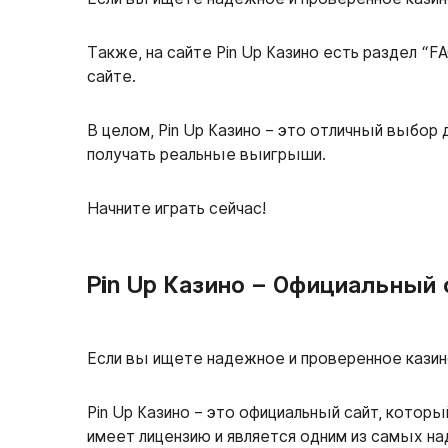
Также, на сайте Pin Up Казино есть раздел “
сайте.
В целом, Pin Up Казино – это отличный выбор
получать реальные выигрыши.
Начните играть сейчас!
Pin Up Казино – Официальный 
Если вы ищете надежное и проверенное казино
Pin Up Казино – это официальный сайт, которы
имеет лицензию и является одним из самых на