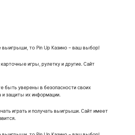
 выигрыши, то Pin Up Казино – ваш выбор!
 карточные игры, рулетку и другие. Сайт
ете быть уверены в безопасности своих
 и защиты их информации.
ачать играть и получать выигрыши. Сайт имеет
авится.
 выигрыши, то Pin Up Казино – ваш выбор!