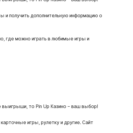
осы и получить дополнительную информацию о
но, где можно играть в любимые игры и
 выигрыши, то Pin Up Казино – ваш выбор!
 карточные игры, рулетку и другие. Сайт