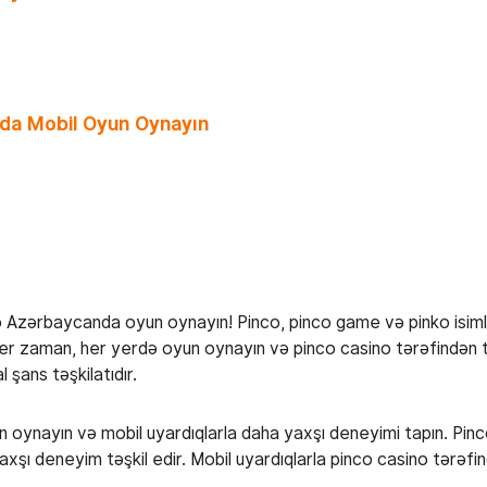
nda Mobil Oyun Oynayın
Azərbaycanda oyun oynayın! Pinco, pinco game və pinko isimli
 her zaman, her yerdə oyun oynayın və pinco casino tərəfindən 
şans təşkilatıdır.
 oynayın və mobil uyardıqlarla daha yaxşı deneyimi tapın. Pinc
xşı deneyim təşkil edir. Mobil uyardıqlarla pinco casino tərəf