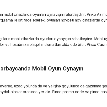
 mobil cihazlarda oyunları oynayışını rahatlaşdırır. Pinko Az m
 uygulama ilə istifadə edərək, oyunları növbəti növ cihazlarda oy
arın mobil cihazlarda oyunları oynayışını rahatlaşdırır. Mobil u
lər və hesabınıza əlaqəli məlumatları əldə edə bilər. Pinco Casi
Azərbaycanda Mobil Oyun Oynayın
araq, uzaq yolunda da və ya işinə qoyulunca da qazanma şansın
faydalı olanlar arasında yer alır. Pinco promo code və pinco c