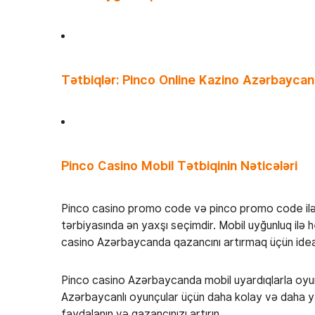
Tətbiqlər: Pinco Online Kazino Azərbayca
Pinco Casino Mobil Tətbiqinin Nəticələri
Pinco casino promo code və pinco promo code ilə 
tərbiyasında ən yaxşı seçimdir. Mobil uyğunluq ilə
casino Azərbaycanda qazancını artırmaq üçün ideal 
Pinco casino Azərbaycanda mobil uyardıqlarla oyun
Azərbaycanlı oyunçular üçün daha kolay və daha ya
faydalanın və qazancınızı artırın.