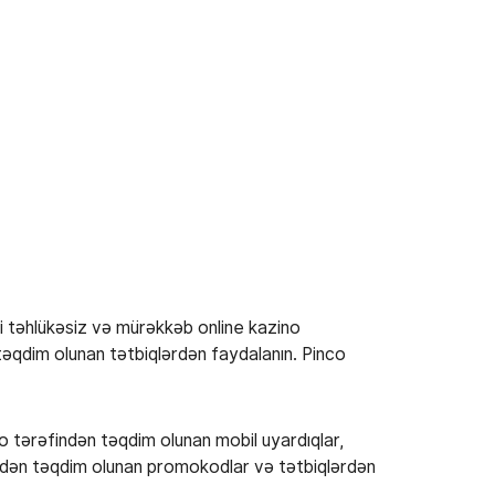
 təhlükəsiz və mürəkkəb online kazino
təqdim olunan tətbiqlərdən faydalanın. Pinco
o tərəfindən təqdim olunan mobil uyardıqlar,
indən təqdim olunan promokodlar və tətbiqlərdən