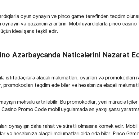
dıqlarla oyun oynayın və pinco game tərəfindən təqdim olunan
nayın və qazancınızı artırın. Mobil uyardıqlarla pinco casin
çün ideal şans təşkil edir.
ino Azərbaycanda Nəticələrini Nəzarət E
 istifadəçilərə əlaqəli məlumatları, oyunları və promokodları ra
, promokodları təqdim edə bilər və hesabınıza əlaqəli məlumatla
ışın məhsulu artırılabilir. Bu promokodlar, yeni müraciətçilər
co Casino Promo Code mobil uygulamada ən yaxşı şansı yaratmaq 
ı oynayışın daha rahat və sürətli olmasına kömək edir. Mobil u
lər və hesabınıza əlaqəli məlumatları əldə edə bilər. Pinco Gam