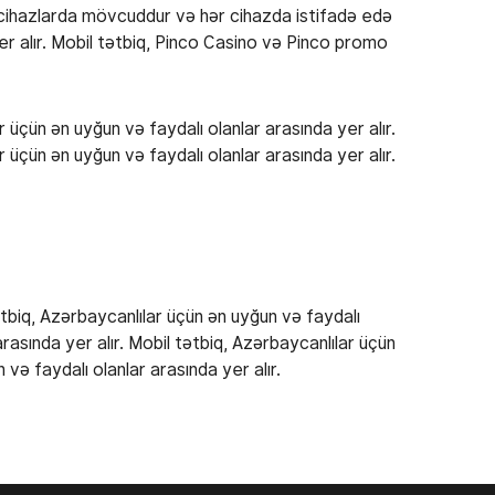
d cihazlarda mövcuddur və hər cihazda istifadə edə
yer alır. Mobil tətbiq, Pinco Casino və Pinco promo
üçün ən uyğun və faydalı olanlar arasında yer alır.
üçün ən uyğun və faydalı olanlar arasında yer alır.
tətbiq, Azərbaycanlılar üçün ən uyğun və faydalı
arasında yer alır. Mobil tətbiq, Azərbaycanlılar üçün
 və faydalı olanlar arasında yer alır.