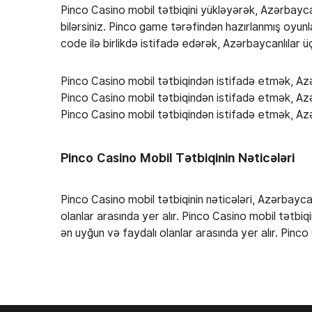
Pinco Casino mobil tətbiqini yükləyərək, Azərbayc
bilərsiniz. Pinco game tərəfindən hazırlanmış oyunl
code ilə birlikdə istifadə edərək, Azərbaycanlılar ü
Pinco Casino mobil tətbiqindən istifadə etmək, Azər
Pinco Casino mobil tətbiqindən istifadə etmək, Azər
Pinco Casino mobil tətbiqindən istifadə etmək, Azə
Pinco Casino Mobil Tətbiqinin Nəticələri
Pinco Casino mobil tətbiqinin nəticələri, Azərbaycan
olanlar arasında yer alır. Pinco Casino mobil tətbiq
ən uyğun və faydalı olanlar arasında yer alır. Pinco