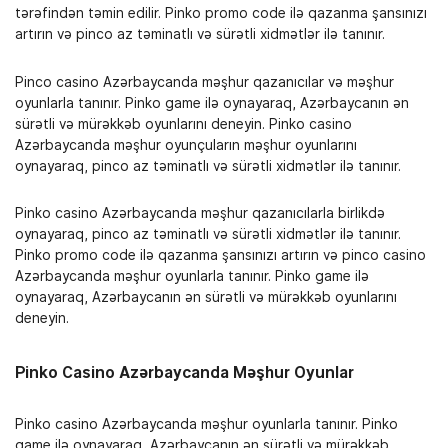
tərəfindən təmin edilir. Pinko promo code ilə qazanma şansınızı
artırın və pinco az təminatlı və sürətli xidmətlər ilə tanınır.
Pinco casino Azərbaycanda məşhur qazanıcılar və məşhur
oyunlarla tanınır. Pinko game ilə oynayaraq, Azərbaycanın ən
sürətli və mürəkkəb oyunlarını deneyin. Pinko casino
Azərbaycanda məşhur oyunçuların məşhur oyunlarını
oynayaraq, pinco az təminatlı və sürətli xidmətlər ilə tanınır.
Pinko casino Azərbaycanda məşhur qazanıcılarla birlikdə
oynayaraq, pinco az təminatlı və sürətli xidmətlər ilə tanınır.
Pinko promo code ilə qazanma şansınızı artırın və pinco casino
Azərbaycanda məşhur oyunlarla tanınır. Pinko game ilə
oynayaraq, Azərbaycanın ən sürətli və mürəkkəb oyunlarını
deneyin.
Pinko Casino Azərbaycanda Məşhur Oyunlar
Pinko casino Azərbaycanda məşhur oyunlarla tanınır. Pinko
game ilə oynayaraq, Azərbaycanın ən sürətli və mürəkkəb