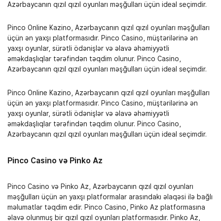
Azərbaycanın qızıl qızıl oyunları məşğulları üçün ideal seçimdir.
Pinco Online Kazino, Azərbaycanın qızıl qızıl oyunları məşğulları
üçün ən yaxşı platformasıdır. Pinco Casino, müştərilərinə ən
yaxşı oyunlar, sürətli ödənişlər və əlavə əhəmiyyətli
əməkdaşlıqlar tərəfindən təqdim olunur. Pinco Casino,
Azərbaycanın qızıl qızıl oyunları məşğulları üçün ideal seçimdir.
Pinco Online Kazino, Azərbaycanın qızıl qızıl oyunları məşğulları
üçün ən yaxşı platformasıdır. Pinco Casino, müştərilərinə ən
yaxşı oyunlar, sürətli ödənişlər və əlavə əhəmiyyətli
əməkdaşlıqlar tərəfindən təqdim olunur. Pinco Casino,
Azərbaycanın qızıl qızıl oyunları məşğulları üçün ideal seçimdir.
Pinco Casino və Pinko Az
Pinco Casino və Pinko Az, Azərbaycanın qızıl qızıl oyunları
məşğulları üçün ən yaxşı platformalar arasındakı əlaqəsi ilə bağlı
məlumatlar təqdim edir. Pinco Casino, Pinko Az platformasına
əlavə olunmuş bir qızıl qızıl oyunları platformasıdır. Pinko Az,