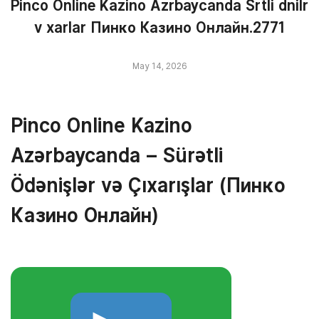
Pinco Online Kazino Azrbaycanda Srtli dnilr
v xarlar Пинко Казино Онлайн.2771
May 14, 2026
Pinco Online Kazino
Azərbaycanda – Sürətli
Ödənişlər və Çıxarışlar (Пинко
Казино Онлайн)