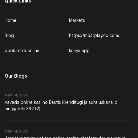
Quick Links
Home
Markets
Blog
https://mostplay.co.com/
book of ra online
krikya app
Our Blogs
May 14, 2026
Vavada online kasiino Eestis klienditugi ja suhtluskanalid
mngijatele.362 (2)
May 14, 2026