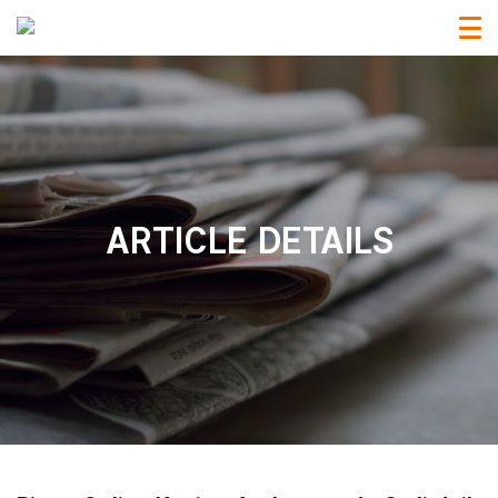
ARTICLE DETAILS