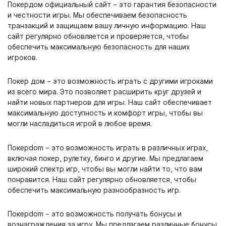
Покердом официальный сайт – это гарантия безопасности
и честности игры. Мы обеспечиваем безопасность
транзакций и защищаем вашу личную информацию. Наш
сайт регулярно обновляется и проверяется, чтобы
обеспечить максимальную безопасность для наших
игроков.
Покер дом – это возможность играть с другими игроками
из всего мира. Это позволяет расширить круг друзей и
найти новых партнеров для игры. Наш сайт обеспечивает
максимальную доступность и комфорт игры, чтобы вы
могли насладиться игрой в любое время.
Покерdom – это возможность играть в различных играх,
включая покер, рулетку, бинго и другие. Мы предлагаем
широкий спектр игр, чтобы вы могли найти то, что вам
понравится. Наш сайт регулярно обновляется, чтобы
обеспечить максимальную разнообразность игр.
Покерdom – это возможность получать бонусы и
вознаграждения за игру. Мы предлагаем различные бонусы