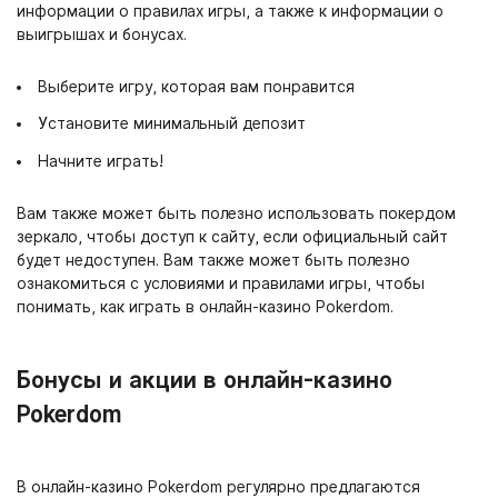
информации о правилах игры, а также к информации о
выигрышах и бонусах.
Выберите игру, которая вам понравится
Установите минимальный депозит
Начните играть!
Вам также может быть полезно использовать покердом
зеркало, чтобы доступ к сайту, если официальный сайт
будет недоступен. Вам также может быть полезно
ознакомиться с условиями и правилами игры, чтобы
понимать, как играть в онлайн-казино Pokerdom.
Бонусы и акции в онлайн-казино
Pokerdom
В онлайн-казино Pokerdom регулярно предлагаются