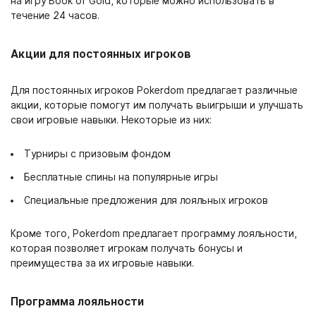
на игру Book of Gold, которые можно использовать в
течение 24 часов.
Акции для постоянных игроков
Для постоянных игроков Pokerdom предлагает различные
акции, которые помогут им получать выигрыши и улучшать
свои игровые навыки. Некоторые из них:
Турниры с призовым фондом
Бесплатные спины на популярные игры
Специальные предложения для лояльных игроков
Кроме того, Pokerdom предлагает программу лояльности,
которая позволяет игрокам получать бонусы и
преимущества за их игровые навыки.
Программа лояльности