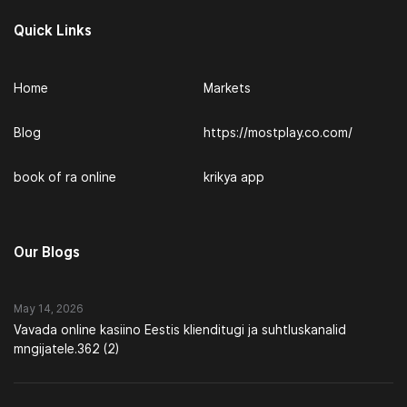
Quick Links
Home
Markets
Blog
https://mostplay.co.com/
book of ra online
krikya app
Our Blogs
May 14, 2026
Vavada online kasiino Eestis klienditugi ja suhtluskanalid
mngijatele.362 (2)