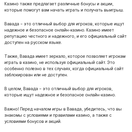
Казино также предлагает различные бонусы и акции,
которые помогут вам начать играть и получать выигрыш.
Вавада – это отличный выбор для игроков, которые ищут
надежное и безопасное онлайн-казино. Казино имеет
репутацию честного и надежного, и его официальный сайт
доступен на русском языке.
Также, Вавада имеет зеркало, которое позволяет игрокам
играть в казино, не используя официальный сайт. Это
особенно полезно в тех случаях, когда официальный сайт
заблокирован или не доступен.
В целом, Вавада – это отличный выбор для игроков,
которые ищут надежное и безопасное онлайн-казино.
Важно! Перед началом игры в Вавада, убедитесь, что вы
знакомы с условиями и правилами казино, а также с
условиями бонусов и акций.