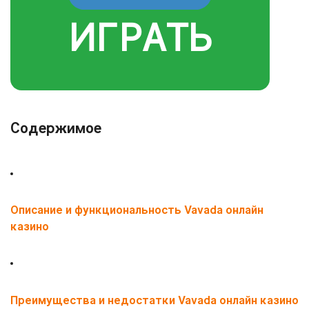
ИГРАТЬ
Содержимое
Описание и функциональность Vavada онлайн
казино
Преимущества и недостатки Vavada онлайн казино