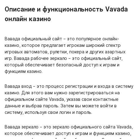
Описание и функциональность Vavada
онлайн казино
Вавада официальный сайт – это популярное онлайн-
казино, которое предлагает игрокам широкий спектр
игровых автоматов, рулетки, покера и других азартных
игр. Вавада рабочее зеркало – это официальный сайт,
который обеспечивает безопасный доступ к играм и
функциям казино.
Вавада вход – это процесс регистрации и входа в систему
казино. Для этого вам нужно зарегистрироваться на
официальном сайте Vavada, указав свои контактные
данные и выбрав пароль. Затем вы можете войти в
систему, используя свои логин и пароль.
Вавада зеркало – это зеркало официального сайта Vavada,
которое обеспечивает доступ к играм и функциям казино,