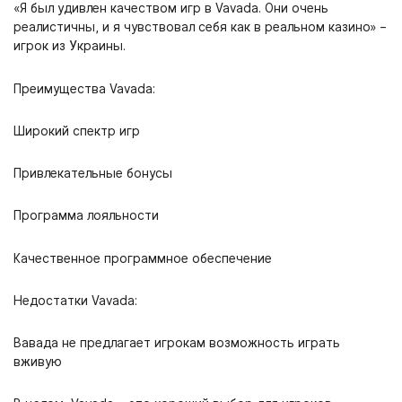
«Я был удивлен качеством игр в Vavada. Они очень
реалистичны, и я чувствовал себя как в реальном казино» –
игрок из Украины.
Преимущества Vavada:
Широкий спектр игр
Привлекательные бонусы
Программа лояльности
Качественное программное обеспечение
Недостатки Vavada:
Вавада не предлагает игрокам возможность играть
вживую