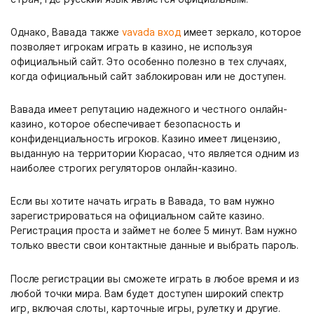
Однако, Вавада также
vavada вход
имеет зеркало, которое
позволяет игрокам играть в казино, не используя
официальный сайт. Это особенно полезно в тех случаях,
когда официальный сайт заблокирован или не доступен.
Вавада имеет репутацию надежного и честного онлайн-
казино, которое обеспечивает безопасность и
конфиденциальность игроков. Казино имеет лицензию,
выданную на территории Кюрасао, что является одним из
наиболее строгих регуляторов онлайн-казино.
Если вы хотите начать играть в Вавада, то вам нужно
зарегистрироваться на официальном сайте казино.
Регистрация проста и займет не более 5 минут. Вам нужно
только ввести свои контактные данные и выбрать пароль.
После регистрации вы сможете играть в любое время и из
любой точки мира. Вам будет доступен широкий спектр
игр, включая слоты, карточные игры, рулетку и другие.