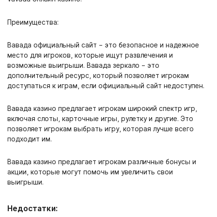
Преимущества:
Вавада официальный сайт – это безопасное и надежное
место для игроков, которые ищут развлечения и
возможные выигрыши. Вавада зеркало – это
дополнительный ресурс, который позволяет игрокам
доступаться к играм, если официальный сайт недоступен.
Вавада казино предлагает игрокам широкий спектр игр,
включая слоты, карточные игры, рулетку и другие. Это
позволяет игрокам выбрать игру, которая лучше всего
подходит им.
Вавада казино предлагает игрокам различные бонусы и
акции, которые могут помочь им увеличить свои
выигрыши.
Недостатки: