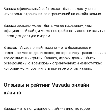
Вавада официальный сайт может быть недоступен в
некоторых странах из-за ограничений на онлайн-казино.
Вавада зеркало может быть менее надежным, чем
официальный сайт, и может потребовать дополнительных
шагов для доступа к играм.
В целом, Vavada онлайн казино – это безопасное и
надежное место для игроков, которые ищут развлечения и
возможные выигрыши. Однако, игроки должны быть
осведомлены о возможных ограничениях и недостатках,
которые могут возникнуть при игре в этом казино.
Отзывы и рейтинг Vavada онлайн
казино
Вавада – это популярное онлайн-казино, которое