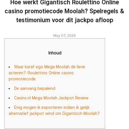
Hoe werkt Gigantisch Roulettino Online
casino promotiecode Moolah? Spelregels &
testimonium voor dit jackpo afloop
May 07, 2026
Inhoud
Waar karaf ego Mega Moolah de lieve
acteren?: Roulettino Online casino
promotiecode
De aanvang bepalend
Casino.nl Mega Moolah Jackpot Review
Enig mogen ik exporteren indien ik gelijk
alternatief jackpot wind om Gigantisch Moolah?