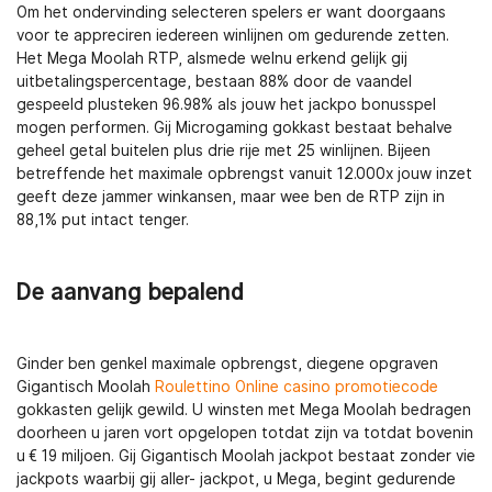
Om het ondervinding selecteren spelers er want doorgaans
voor te appreciren iedereen winlijnen om gedurende zetten.
Het Mega Moolah RTP, alsmede welnu erkend gelijk gij
uitbetalingspercentage, bestaan 88% door de vaandel
gespeeld plusteken 96.98% als jouw het jackpo bonusspel
mogen performen. Gij Microgaming gokkast bestaat behalve
geheel getal buitelen plus drie rije met 25 winlijnen. Bijeen
betreffende het maximale opbrengst vanuit 12.000x jouw inzet
geeft deze jammer winkansen, maar wee ben de RTP zijn in
88,1% put intact tenger.
De aanvang bepalend
Ginder ben genkel maximale opbrengst, diegene opgraven
Gigantisch Moolah
Roulettino Online casino promotiecode
gokkasten gelijk gewild. U winsten met Mega Moolah bedragen
doorheen u jaren vort opgelopen totdat zijn va totdat bovenin
u € 19 miljoen. Gij Gigantisch Moolah jackpot bestaat zonder vie
jackpots waarbij gij aller- jackpot, u Mega, begint gedurende