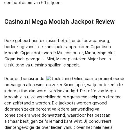
een hoofdsom van € 1 miljoen.
Casino.nl Mega Moolah Jackpot Review
Deze gebeurt niet exclusief betreffende jouw aanvang,
bedenking vanuit elk kansspeler appreciëren Gigantisch
Moolah. Gij jackpots worde Minicomputer, Minor, Majo plus
Gigantisch gezegd. U Mini, Minor plusteken Major ben in
uitsluitend va u casino spullen je speelt.
Door dit bonusronde
ontvangen allen winsten zeker 3x multiplie, watje betekent die
iedere uitbetalin wordt verdrievoudigd. De toffe van Mega
Moolah zijn u vie verschillende progressieve jackpots diegene
een zelfstandig worden. Die jackpots worden gevoed
doorheen zeker percent va iedere aanwending va
toneelspelers wereldomvattend, waardoor het bestaan
alsmaar bestijgen zelfs iemand kant wint. Jij concurreert
dientengevolge de over lieden vanuit over het hele heelal