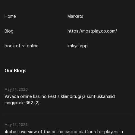
Home
Markets
Blog
https://mostplay.co.com/
book of ra online
krikya app
Our Blogs
May 14, 2026
Vavada online kasiino Eestis klienditugi ja suhtluskanalid
mngijatele.362 (2)
May 14, 2026
4rabet overview of the online casino platform for players in