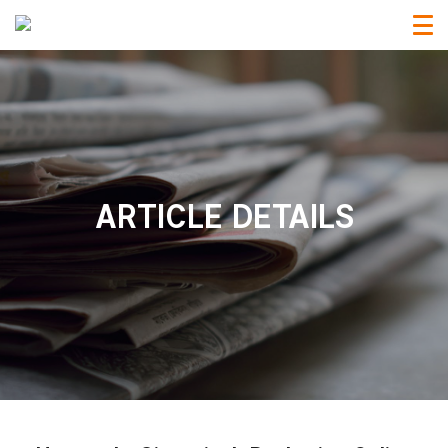
ARTICLE DETAILS