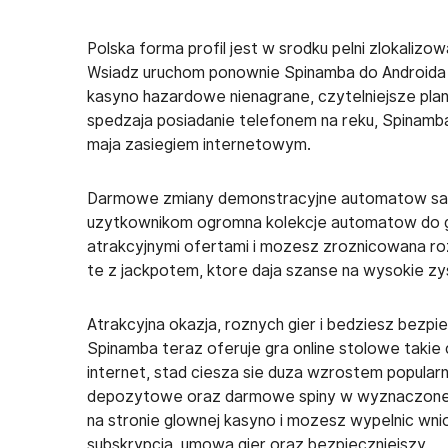
Polska forma profil jest w srodku pelni zlokaliz
Wsiadz uruchom ponownie Spinamba do Androida i 
kasyno hazardowe nienagrane, czytelniejsze plansz
spedzaja posiadanie telefonem na reku, Spinamba
maja zasiegiem internetowym.
Darmowe zmiany demonstracyjne automatow sa w
uzytkownikom ogromna kolekcje automatow do gier
atrakcyjnymi ofertami i mozesz zroznicowana ro
te z jackpotem, ktore daja szanse na wysokie zys
Atrakcyjna okazja, roznych gier i bedziesz bezpi
Spinamba teraz oferuje gra online stolowe takie 
internet, stad ciesza sie duza wzrostem popul
depozytowe oraz darmowe spiny w wyznaczone aut
na stronie glownej kasyno i mozesz wypelnic wni
subskrypcja, umowa gier oraz bezpieczniejszy.