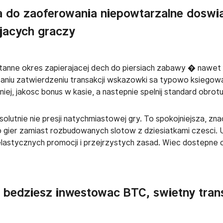
a do zaoferowania niepowtarzalne doswi
jacych graczy
tanne okres zapierajacej dech do piersiach zabawy � nawet g
iu zatwierdzeniu transakcji wskazowki sa typowo ksiegowane
j, jakosc bonus w kasie, a nastepnie spelnij standard obrotu
lutnie nie presji natychmiastowej gry. To spokojniejsza, zna
 gier zamiast rozbudowanych slotow z dziesiatkami czesci
 elastycznych promocji i przejrzystych zasad. Wiec dostepne
 i bedziesz inwestowac BTC, swietny tran