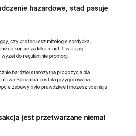
adczenie hazardowe, stad pasuje
dy, czy preferujesz mitologie nordycka,
 na koncie za kilka minut. Uwiecznij
 wyzej do regulaminie promocji.
cznie bardziej starozytna propozycja dla
. Umowa Spinamba zostala przygotowana
 opcje zabawy bylo prawdziwe i mozesz spelniaja
sakcja jest przetwarzane niemal