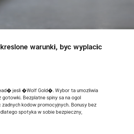
kreslone warunki, byc wyplacic
ead� jesli �Wolf Gold�. Wybor ta umozliwia
gotowki. Bezplatne spiny sa na ogol
wac zadnych kodow promocyjnych. Bonusy bez
i dlatego spotyka w sobie bezpieczny,