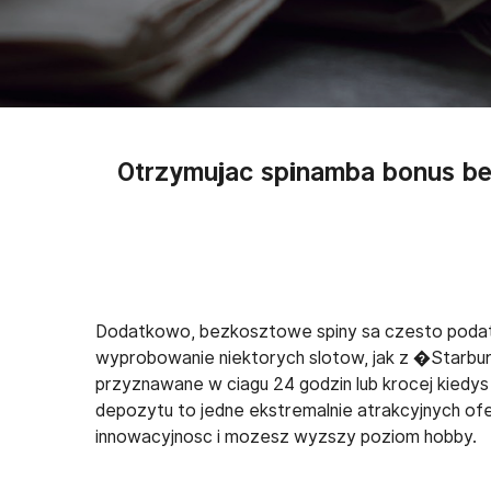
Otrzymujac spinamba bonus bez
Dodatkowo, bezkosztowe spiny sa czesto poda
wyprobowanie niektorych slotow, jak z �Starbur
przyznawane w ciagu 24 godzin lub krocej kiedy
depozytu to jedne ekstremalnie atrakcyjnych ofe
innowacyjnosc i mozesz wyzszy poziom hobby.