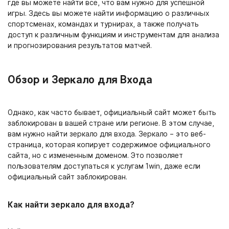
где вы можете найти все, что вам нужно для успешной
игры. Здесь вы можете найти информацию о различных
спортсменах, командах и турнирах, а также получать
доступ к различным функциям и инструментам для анализа
и прогнозирования результатов матчей.
Обзор и Зеркало для Входа
Однако, как часто бывает, официальный сайт может быть
заблокирован в вашей стране или регионе. В этом случае,
вам нужно найти зеркало для входа. Зеркало – это веб-
страница, которая копирует содержимое официального
сайта, но с измененным доменом. Это позволяет
пользователям доступаться к услугам 1win, даже если
официальный сайт заблокирован.
Как найти зеркало для входа?