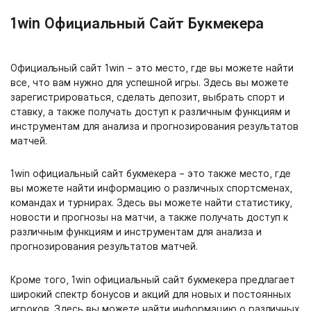
1win Официальный Сайт Букмекера
Официальный сайт 1win – это место, где вы можете найти
все, что вам нужно для успешной игры. Здесь вы можете
зарегистрироваться, сделать депозит, выбрать спорт и
ставку, а также получать доступ к различным функциям и
инструментам для анализа и прогнозирования результатов
матчей.
1win официальный сайт букмекера – это также место, где
вы можете найти информацию о различных спортсменах,
командах и турнирах. Здесь вы можете найти статистику,
новости и прогнозы на матчи, а также получать доступ к
различным функциям и инструментам для анализа и
прогнозирования результатов матчей.
Кроме того, 1win официальный сайт букмекера предлагает
широкий спектр бонусов и акций для новых и постоянных
игроков. Здесь вы можете найти информацию о различных