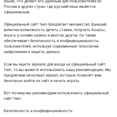
языке, что делает его удобным для пользователей из
России и других стран, где русский язык является
официальным.
Официальный сайт 1win предлагает множество функций,
включая возможность делать ставки, получать бонусы,
играть в онлайн-казино и многое другое. Он также
обеспечивает безопасность и конфиденциальность
пользователей, используя современные технологии
шифрования и защиты данных.
Если вы ищете зеркало для входа на официальный сайт
1win, то вы можете использовать нашу рекомендацию. Мы
предлагаем несколько зеркал, которые позволят вам
безопасно войти на сайт и начать играть.
Вот почему мы рекомендуем использовать официальный
сайт 1win:
Безопасность и конфиденциальность