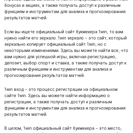
бонусах и акциях, а также получать доступ к различным
функциям и инструментам для анализа и прогнозирования
результатов матчей.
Если вы ищете официальный сайт букмекера 1win, то вам
нужно найти его зеркало. 1win зеркало – это сайт, который
зеркально копирует официальный сайт 1win, но с
некоторыми изменениями. Здесь вы можете найти все, что
вам нужно для успешной игры, включая регистрацию,
депозит, выбор спорт и ставка, а также получать доступ к
различным функциям и инструментам для анализа и
прогнозирования результатов матчей.
1win вход – это процесс регистрации на официальном
сайте 1win. Здесь вы можете найти информацию о
регистрации, а также получать доступ к различным
функциям и инструментам для анализа и прогнозирования
результатов матчей.
В целом, 1win официальный сайт букмекера – это место,