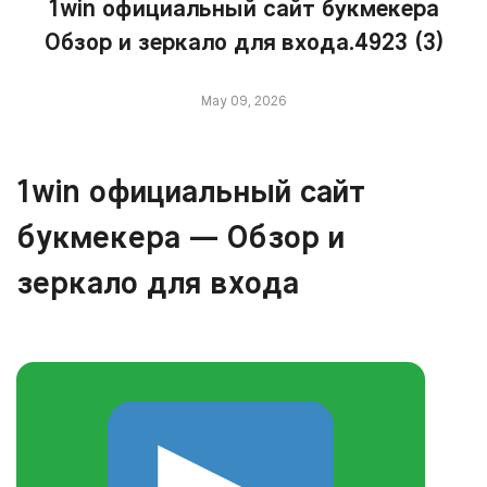
1win официальный сайт букмекера
Обзор и зеркало для входа.4923 (3)
May 09, 2026
1win официальный сайт
букмекера — Обзор и
зеркало для входа