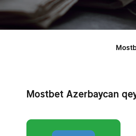
Mostb
Mostbet Azerbaycan qey