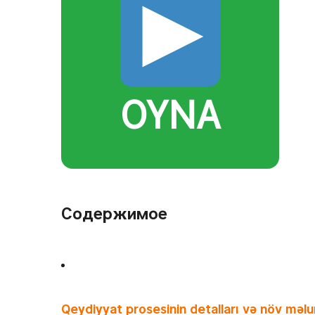
OYNA
Содержимое
Qeydiyyat prosesinin detalları və növ məl