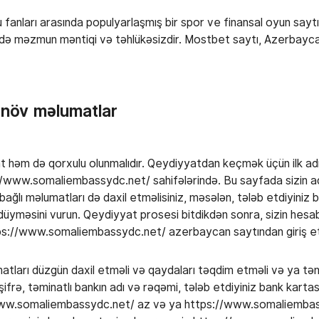
anları arasında populyarlaşmış bir spor ve finansal oyun saytı
cədə məzmun məntiqi və təhlükəsizdir. Mostbet saytı, Azerbaycan
ə növ məlumatlar
əm də qorxulu olunmalıdır. Qeydiyyatdan keçmək üçün ilk adım
w.somaliembassydc.net/ sahifələrində. Bu sayfada sizin adınız
 bağlı məlumatları də daxil etməlisiniz, məsələn, tələb etdiyiniz 
əsini vurun. Qeydiyyat prosesi bitdikdən sonra, sizin hesabın
://www.somaliembassydc.net/ azerbaycan saytından giriş etm
tları düzgün daxil etməli və qaydaları təqdim etməli və ya t
şifrə, təminatlı bankın adı və rəqəmi, tələb etdiyiniz bank kar
s://www.somaliembassydc.net/ az və ya https://www.somaliemba