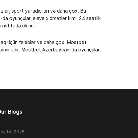
zlar, sport yaradıcıları və daha çox. Bu
-da oyunçular, əlavə xidmətlər kimi, 24 saatlik
 istifadə olunur.
maq üçün tələblər və daha çox. Mostbet
 təmin edir. Mostbet Azerbaycan-da oyunçular,
ur Blogs
ay 14, 2026