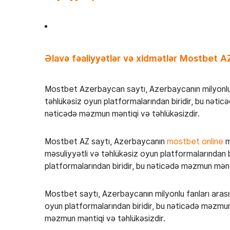
Əlavə fəaliyyətlər və xidmətlər Mostbet 
Mostbet Azerbaycan saytı, Azerbaycanın milyonlu f
təhlükəsiz oyun platformalarından biridir, bu nəti
nəticədə məzmun məntiqi və təhlükəsizdir.
Mostbet AZ saytı, Azerbaycanın
mostbet online
m
məsuliyyətli və təhlükəsiz oyun platformalarından 
platformalarından biridir, bu nəticədə məzmun mənti
Mostbet saytı, Azerbaycanın milyonlu fanları arası
oyun platformalarından biridir, bu nəticədə məzmun
məzmun məntiqi və təhlükəsizdir.