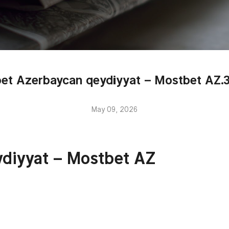
et Azerbaycan qeydiyyat – Mostbet AZ.3
May 09, 2026
diyyat – Mostbet AZ