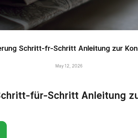
erung Schritt-fr-Schritt Anleitung zur Kon
May 12, 2026
chritt-für-Schritt Anleitung z