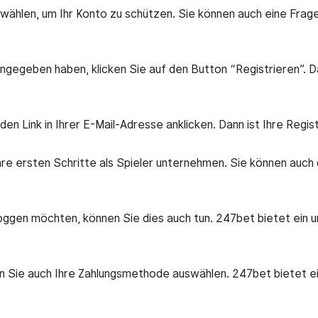
uswählen, um Ihr Konto zu schützen. Sie können auch eine Frag
gegeben haben, klicken Sie auf den Button “Registrieren”. Dan
en Link in Ihrer E-Mail-Adresse anklicken. Dann ist Ihre Regis
Ihre ersten Schritte als Spieler unternehmen. Sie können auc
oggen möchten, können Sie dies auch tun. 247bet bietet ein 
en Sie auch Ihre Zahlungsmethode auswählen. 247bet bietet ei