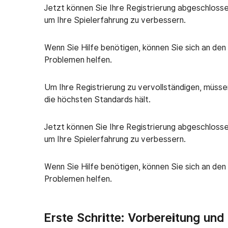
Jetzt können Sie Ihre Registrierung abgeschlossen
um Ihre Spielerfahrung zu verbessern.
Wenn Sie Hilfe benötigen, können Sie sich an de
Problemen helfen.
Um Ihre Registrierung zu vervollständigen, müsse
die höchsten Standards hält.
Jetzt können Sie Ihre Registrierung abgeschlossen
um Ihre Spielerfahrung zu verbessern.
Wenn Sie Hilfe benötigen, können Sie sich an de
Problemen helfen.
Erste Schritte: Vorbereitung und