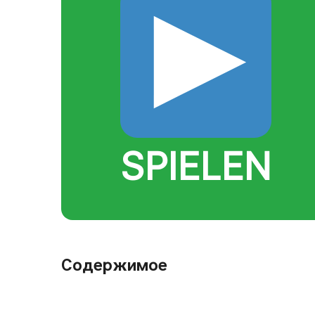
SPIELEN
Содержимое