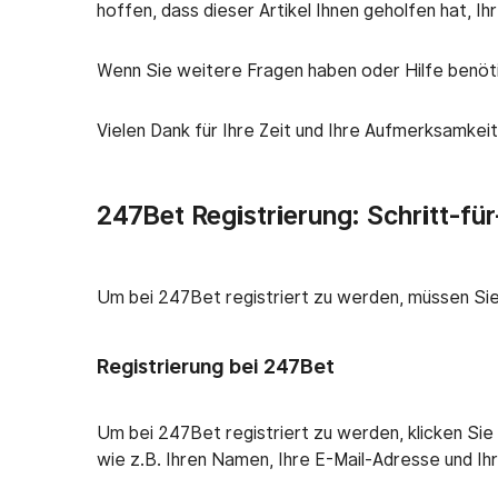
hoffen, dass dieser Artikel Ihnen geholfen hat, Ih
Wenn Sie weitere Fragen haben oder Hilfe benötig
Vielen Dank für Ihre Zeit und Ihre Aufmerksamkeit
247Bet Registrierung: Schritt-für
Um bei 247Bet registriert zu werden, müssen Sie e
Registrierung bei 247Bet
Um bei 247Bet registriert zu werden, klicken Sie
wie z.B. Ihren Namen, Ihre E-Mail-Adresse und Ih