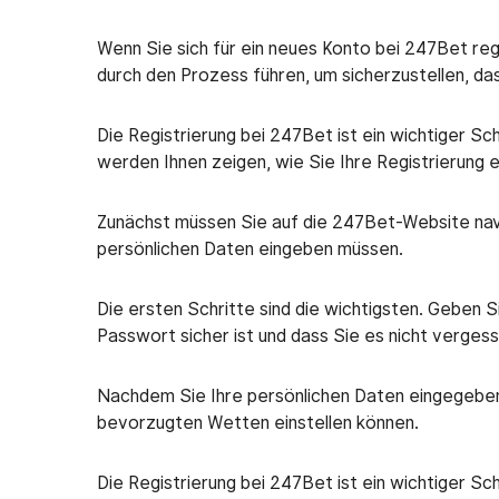
Wenn Sie sich für ein neues Konto bei 247Bet regi
durch den Prozess führen, um sicherzustellen, das
Die Registrierung bei 247Bet ist ein wichtiger Sc
werden Ihnen zeigen, wie Sie Ihre Registrierung e
Zunächst müssen Sie auf die 247Bet-Website navig
persönlichen Daten eingeben müssen.
Die ersten Schritte sind die wichtigsten. Geben 
Passwort sicher ist und dass Sie es nicht vergess
Nachdem Sie Ihre persönlichen Daten eingegeben h
bevorzugten Wetten einstellen können.
Die Registrierung bei 247Bet ist ein wichtiger Sc