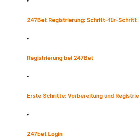
247Bet Registrierung: Schritt-für-Schritt
Registrierung bei 247Bet
Erste Schritte: Vorbereitung und Registri
247bet Login