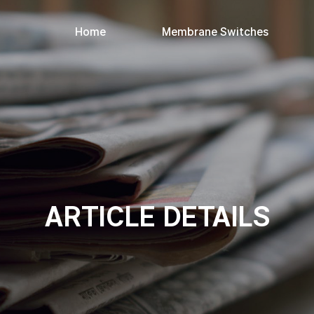
Home
Membrane Switches
ARTICLE DETAILS