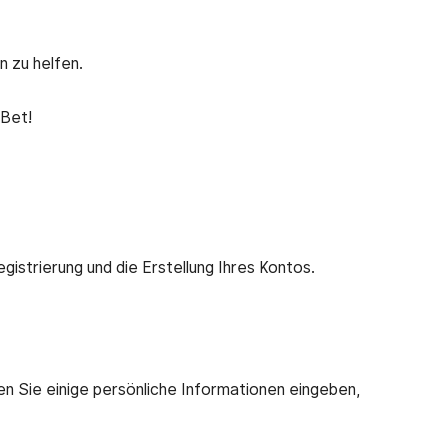
n zu helfen.
7Bet!
gistrierung und die Erstellung Ihres Kontos.
en Sie einige persönliche Informationen eingeben,