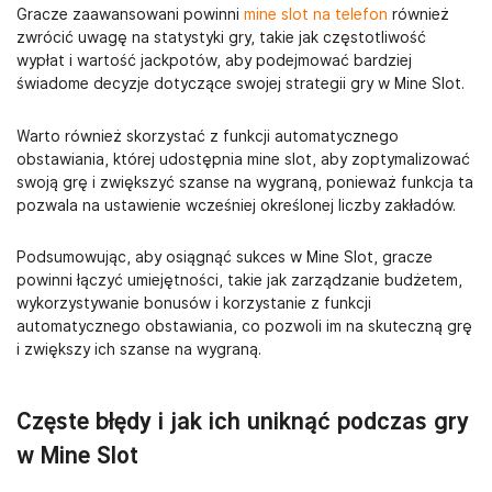
Gracze zaawansowani powinni
mine slot na telefon
również
zwrócić uwagę na statystyki gry, takie jak częstotliwość
wypłat i wartość jackpotów, aby podejmować bardziej
świadome decyzje dotyczące swojej strategii gry w Mine Slot.
Warto również skorzystać z funkcji automatycznego
obstawiania, której udostępnia mine slot, aby zoptymalizować
swoją grę i zwiększyć szanse na wygraną, ponieważ funkcja ta
pozwala na ustawienie wcześniej określonej liczby zakładów.
Podsumowując, aby osiągnąć sukces w Mine Slot, gracze
powinni łączyć umiejętności, takie jak zarządzanie budżetem,
wykorzystywanie bonusów i korzystanie z funkcji
automatycznego obstawiania, co pozwoli im na skuteczną grę
i zwiększy ich szanse na wygraną.
Częste błędy i jak ich uniknąć podczas gry
w Mine Slot