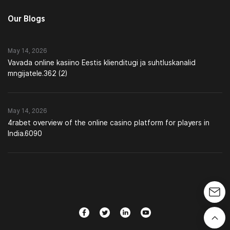
Our Blogs
May 14, 2026
Vavada online kasiino Eestis klienditugi ja suhtluskanalid
mngijatele.362 (2)
May 14, 2026
4rabet overview of the online casino platform for players in
India.6090