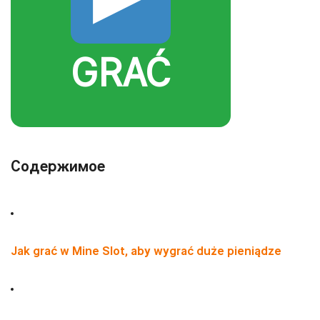
GRAĆ
Содержимое
Jak grać w Mine Slot, aby wygrać duże pieniądze