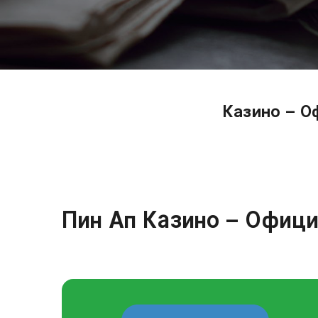
Казино – О
Пин Ап Казино – Официа