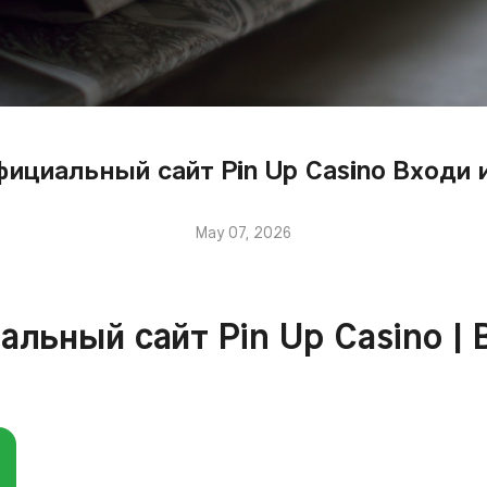
фициальный сайт Pin Up Casino Входи и
May 07, 2026
льный сайт Pin Up Casino | 