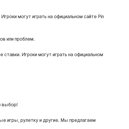
Игроки могут играть на официальном сайте Pin
ов или проблем.
е ставки. Игроки могут играть на официальном
ш выбор!
ные игры, рулетку и другие. Мы предлагаем