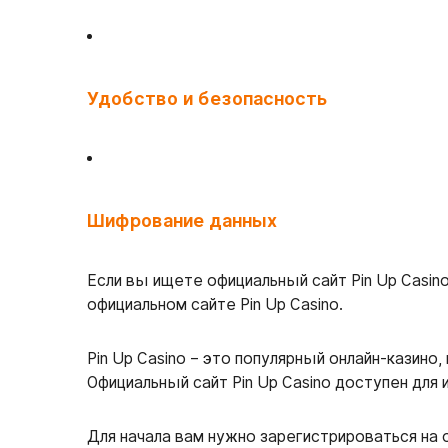
Удобство и безопасность
Шифрование данных
Если вы ищете официальный сайт Pin Up Casino
официальном сайте Pin Up Casino.
Pin Up Casino – это популярный онлайн-казино
Официальный сайт Pin Up Casino доступен для 
Для начала вам нужно зарегистрироваться на 