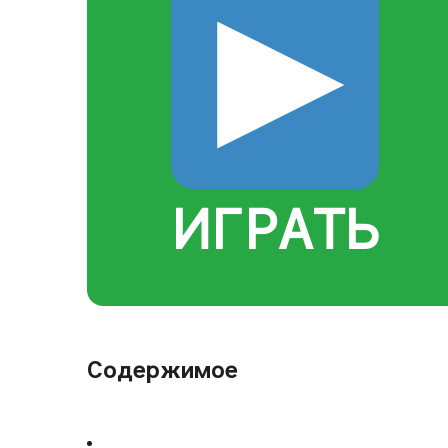
ИГРАТЬ
Содержимое