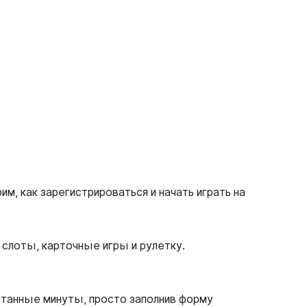
м, как зарегистрироваться и начать играть на
я слоты, карточные игры и рулетку.
читанные минуты, просто заполнив форму