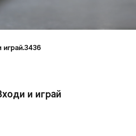
 играй.3436
Входи и играй