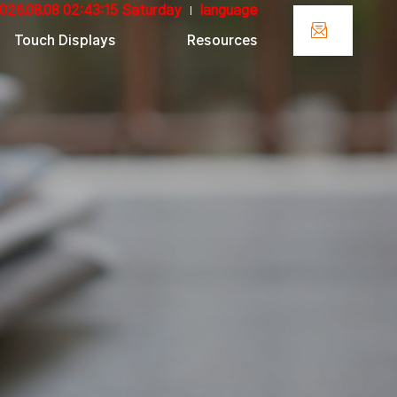
026.08.08 02:43:16 Saturday
language
Touch Displays
Resources