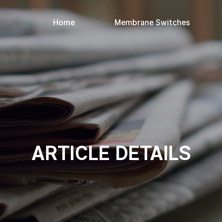
Home
Membrane Switches
ARTICLE DETAILS