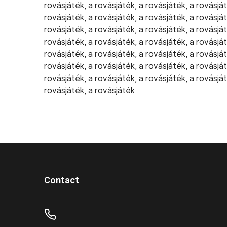
rovásjáték, a rovásjáték, a rovásjáték, a rovásját
rovásjáték, a rovásjáték, a rovásjáték, a rovásját
rovásjáték, a rovásjáték, a rovásjáték, a rovásját
rovásjáték, a rovásjáték, a rovásjáték, a rovásját
rovásjáték, a rovásjáték, a rovásjáték, a rovásját
rovásjáték, a rovásjáték, a rovásjáték, a rovásját
rovásjáték, a rovásjáték, a rovásjáték, a rovásját
rovásjáték, a rovásjáték
Contact