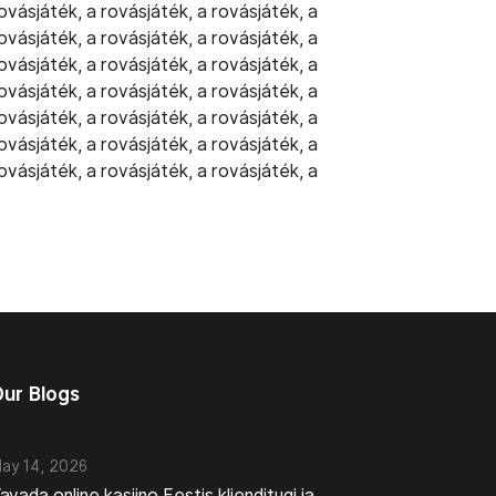
rovásjáték, a rovásjáték, a rovásjáték, a
rovásjáték, a rovásjáték, a rovásjáték, a
rovásjáték, a rovásjáték, a rovásjáték, a
rovásjáték, a rovásjáték, a rovásjáték, a
rovásjáték, a rovásjáték, a rovásjáték, a
rovásjáték, a rovásjáték, a rovásjáték, a
rovásjáték, a rovásjáték, a rovásjáték, a
ur Blogs
ay 14, 2026
avada online kasiino Eestis klienditugi ja