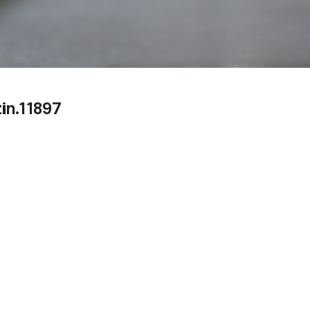
in.11897