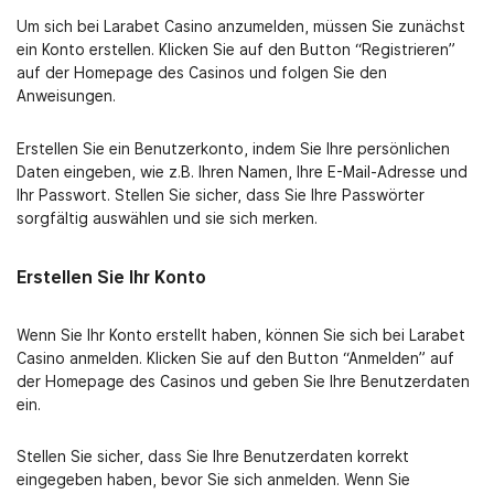
Um sich bei Larabet Casino anzumelden, müssen Sie zunächst
ein Konto erstellen. Klicken Sie auf den Button “Registrieren”
auf der Homepage des Casinos und folgen Sie den
Anweisungen.
Erstellen Sie ein Benutzerkonto, indem Sie Ihre persönlichen
Daten eingeben, wie z.B. Ihren Namen, Ihre E-Mail-Adresse und
Ihr Passwort. Stellen Sie sicher, dass Sie Ihre Passwörter
sorgfältig auswählen und sie sich merken.
Erstellen Sie Ihr Konto
Wenn Sie Ihr Konto erstellt haben, können Sie sich bei Larabet
Casino anmelden. Klicken Sie auf den Button “Anmelden” auf
der Homepage des Casinos und geben Sie Ihre Benutzerdaten
ein.
Stellen Sie sicher, dass Sie Ihre Benutzerdaten korrekt
eingegeben haben, bevor Sie sich anmelden. Wenn Sie