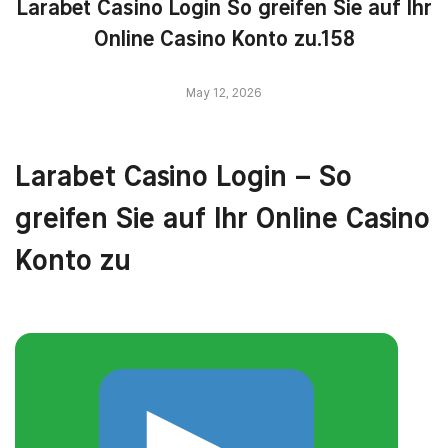
Larabet Casino Login So greifen Sie auf Ihr
Online Casino Konto zu.158
May 12, 2026
Larabet Casino Login – So
greifen Sie auf Ihr Online Casino
Konto zu