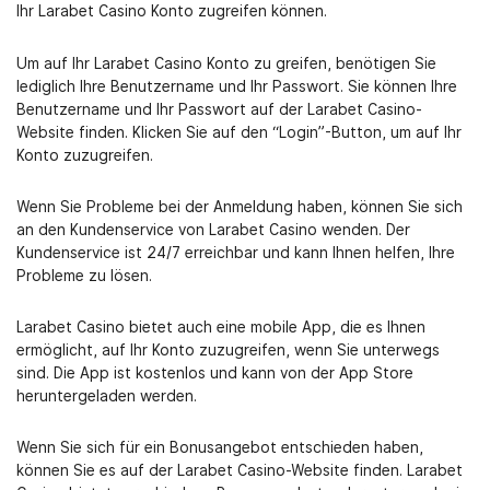
Ihr Larabet Casino Konto zugreifen können.
Um auf Ihr Larabet Casino Konto zu greifen, benötigen Sie
lediglich Ihre Benutzername und Ihr Passwort. Sie können Ihre
Benutzername und Ihr Passwort auf der Larabet Casino-
Website finden. Klicken Sie auf den “Login”-Button, um auf Ihr
Konto zuzugreifen.
Wenn Sie Probleme bei der Anmeldung haben, können Sie sich
an den Kundenservice von Larabet Casino wenden. Der
Kundenservice ist 24/7 erreichbar und kann Ihnen helfen, Ihre
Probleme zu lösen.
Larabet Casino bietet auch eine mobile App, die es Ihnen
ermöglicht, auf Ihr Konto zuzugreifen, wenn Sie unterwegs
sind. Die App ist kostenlos und kann von der App Store
heruntergeladen werden.
Wenn Sie sich für ein Bonusangebot entschieden haben,
können Sie es auf der Larabet Casino-Website finden. Larabet