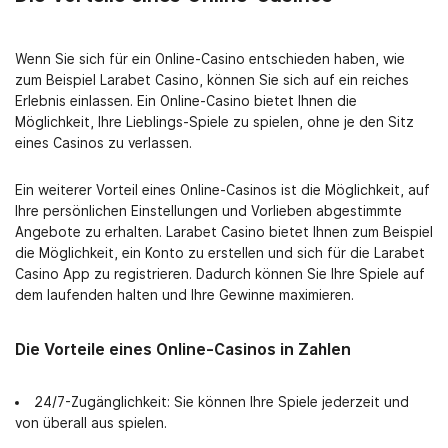
Wenn Sie sich für ein Online-Casino entschieden haben, wie
zum Beispiel Larabet Casino, können Sie sich auf ein reiches
Erlebnis einlassen. Ein Online-Casino bietet Ihnen die
Möglichkeit, Ihre Lieblings-Spiele zu spielen, ohne je den Sitz
eines Casinos zu verlassen.
Ein weiterer Vorteil eines Online-Casinos ist die Möglichkeit, auf
Ihre persönlichen Einstellungen und Vorlieben abgestimmte
Angebote zu erhalten. Larabet Casino bietet Ihnen zum Beispiel
die Möglichkeit, ein Konto zu erstellen und sich für die Larabet
Casino App zu registrieren. Dadurch können Sie Ihre Spiele auf
dem laufenden halten und Ihre Gewinne maximieren.
Die Vorteile eines Online-Casinos in Zahlen
24/7-Zugänglichkeit: Sie können Ihre Spiele jederzeit und
von überall aus spielen.