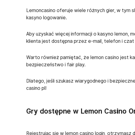
Lemoncasino oferuje wiele różnych gier, w tym sl
kasyno logowanie.
Aby uzyskać więcej informacji o kasyno lemon, mo
klienta jest dostępna przez e-mail, telefon i cza
Warto również pamiętać, że lemon casino jest ka
bezpieczeństwo i fair play.
Dlatego, jeśli szukasz wiarygodnego i bezpieczn
casino pl!
Gry dostępne w Lemon Casino On
Rejestrując się w lemon casino login, otrzymasz