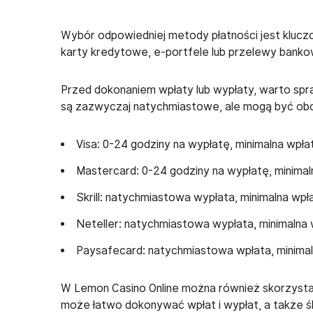
Wybór odpowiedniej metody płatności jest klucz
karty kredytowe, e-portfele lub przelewy bankowe
Przed dokonaniem wpłaty lub wypłaty, warto spra
są zazwyczaj natychmiastowe, ale mogą być obci
Visa: 0-24 godziny na wypłatę, minimalna wpł
Mastercard: 0-24 godziny na wypłatę, minima
Skrill: natychmiastowa wypłata, minimalna wp
Neteller: natychmiastowa wypłata, minimalna
Paysafecard: natychmiastowa wpłata, minima
W Lemon Casino Online można również skorzystać 
może łatwo dokonywać wpłat i wypłat, a także śl