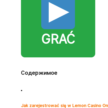
GRAĆ
Содержимое
Jak zarejestrować się w Lemon Casino On