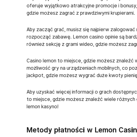
oferuje wyjątkowo atrakcyjne promocje i bonusy,
gdzie możesz zagrać z prawdziwymi krupierami.
Aby zacząć grać, musisz się najpierw zalogować 
rozpocząć zabawę. Lemon casino opinie są bardz
również sekcję z grami wideo, gdzie możesz zagra
Casino lemon to miejsce, gdzie możesz znaleźć 
możliwość gry na urządzeniach mobilnych, co poz
jackpot, gdzie możesz wygrać duże kwoty pieni
Aby uzyskać więcej informacji o grach dostępny
to miejsce, gdzie możesz znaleźć wiele różnych g
lemon kasyno!
Metody płatności w Lemon Casin