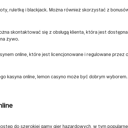
oty, ruletkę i blackjack. Można również skorzystać z bonusów
żna skontaktować się z obsługą klienta, która jest dostępna 
t na żywo.
synem online, które jest licencjonowane i regulowane przez
ego kasyna online, lemon casyno może być dobrym wyborem. Zar
line
 dostęp do szerokiej gamy gier hazardowych, w tym popularne 