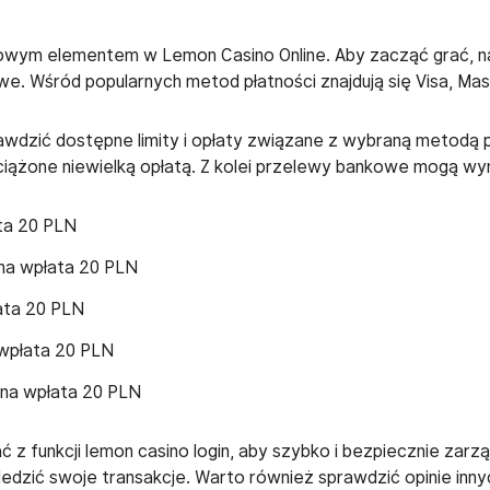
owym elementem w Lemon Casino Online. Aby zacząć grać, nal
. Wśród popularnych metod płatności znajdują się Visa, Mast
wdzić dostępne limity i opłaty związane z wybraną metodą p
ążone niewielką opłatą. Z kolei przelewy bankowe mogą wyma
ata 20 PLN
lna wpłata 20 PLN
łata 20 PLN
 wpłata 20 PLN
lna wpłata 20 PLN
z funkcji lemon casino login, aby szybko i bezpiecznie zar
edzić swoje transakcje. Warto również sprawdzić opinie inny