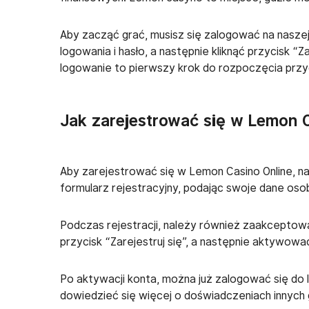
Aby zacząć grać, musisz się zalogować na naszej 
logowania i hasło, a następnie kliknąć przycisk “
logowanie to pierwszy krok do rozpoczęcia prz
Jak zarejestrować się w Lemon C
Aby zarejestrować się w Lemon Casino Online, nale
formularz rejestracyjny, podając swoje dane osobo
Podczas rejestracji, należy również zaakceptować
przycisk “Zarejestruj się”, a następnie aktywować
Po aktywacji konta, można już zalogować się do 
dowiedzieć się więcej o doświadczeniach innych 