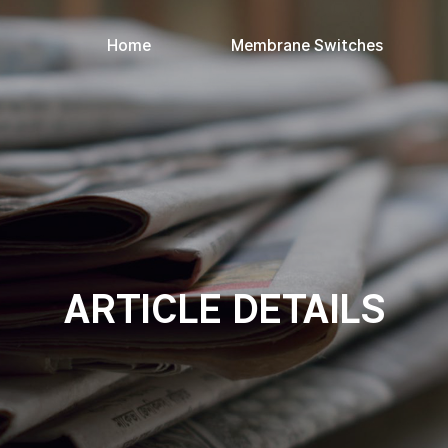
Home
Membrane Switches
ARTICLE DETAILS