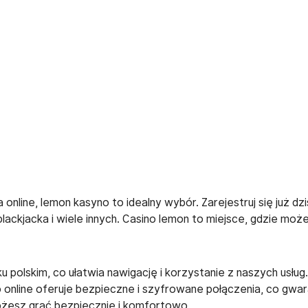
online, lemon kasyno to idealny wybór. Zarejestruj się już dzi
 blackjacka i wiele innych. Casino lemon to miejsce, gdzie mo
 polskim, co ułatwia nawigację i korzystanie z naszych usług
 online oferuje bezpieczne i szyfrowane połączenia, co gw
ożesz grać bezpiecznie i komfortowo.