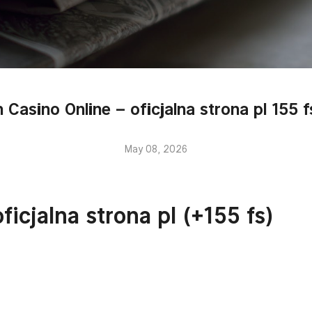
Casino Online – oficjalna strona pl 155 
May 08, 2026
icjalna strona pl (+155 fs)