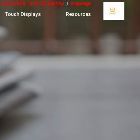
2026.08.09 14:02:55 Sunday
language
Touch Displays
Resources