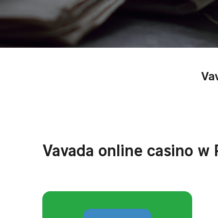
Vav
Vavada online casino w 