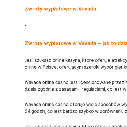
Zwroty wypłatowe w Vavada
Zwroty wypłatowe w Vavada – jak to dzia
Jeśli szukasz online kasyna, które oferuje atrak
online w Polsce, oferującym szeroki wybór gier k
Wavada online casino jest licencjonowane przez
działa zgodnie z zasadami i regulacjami, co jest
Wavada online casino oferuje wiele sposobów wyp
24 godzin, co jest bardzo szybko w porównaniu z 
Jeśli szukasz online kasyna, które oferuje atrakc