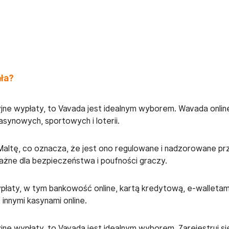
ła?
cyjne wypłaty, to Vavada jest idealnym wyborem. Wavada online
asynowych, sportowych i loterii.
 Maltę, co oznacza, że jest ono regulowane i nadzorowane p
 ważne dla bezpieczeństwa i poufności graczy.
łaty, w tym bankowość online, kartą kredytową, e-walletami
innymi kasynami online.
yjne wypłaty, to Vavada jest idealnym wyborem. Zarejestruj się