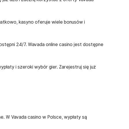
odatkowo, kasyno oferuje wiele bonusów i
dostępni 24/7. Wavada online casino jest dostępne
łaty i szeroki wybór gier. Zarejestruj się już
ne. W Vavada casino w Polsce, wypłaty są