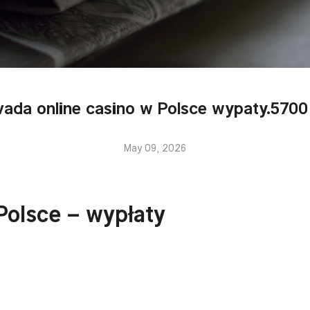
ada online casino w Polsce wypaty.5700
May 09, 2026
Polsce – wypłaty