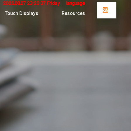
2026.08.07 23:20:38 Friday
language
Touch Displays
Resources