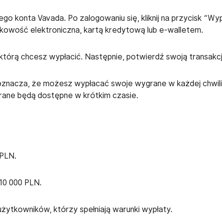
go konta Vavada. Po zalogowaniu się, kliknij na przycisk “W
nkowość elektroniczna, kartą kredytową lub e-walletem.
tórą chcesz wypłacić. Następnie, potwierdź swoją transakc
oznacza, że możesz wypłacać swoje wygrane w każdej chwili
rane będą dostępne w krótkim czasie.
 PLN.
10 000 PLN.
użytkowników, którzy spełniają warunki wypłaty.