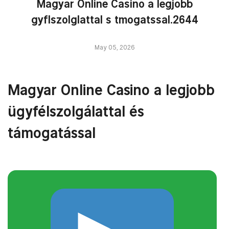
Magyar Online Casino a legjobb
gyflszolglattal s tmogatssal.2644
May 05, 2026
Magyar Online Casino a legjobb
ügyfélszolgálattal és
támogatással