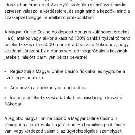
időszakban érheted el. Az ügyfélszolgálati személyzet mindig
szívesen válaszol a kérdéseidre, és segít mind a kezdők, mind a
szakképzettséggel rendelkező játékosokban.
A Magyar Online Casino no deposit bonus is különösen érdekes.
Ha új játékos vagy, akkor a kaszinó 100% bankkártyával történő
bejelentkezés után 5000 forintot ad hozzá a fiókodhoz, hogy
kezdenél játszani. Ez a bonus segíted megpróbálni a kaszinók
játékeit, mielőtt bármilyen pénzt bevetnél.
Regisztrálj a Magyar Online Casino fiókjába, és nyújts be a
szükséges adatokat.
Add hozzá a bankkártyád a fiókodhoz.
Írd be a bejelentkezési adatokat, és nyisd meg a kaszinó
fiókodat.
A legjobb magyar online casino a Magyar Online Casino is
támogatja a játékosokat a játékban. Ha bármilyen problémád
van, vagy kérdezed valamit, az ügyfélszolgálati személyzet