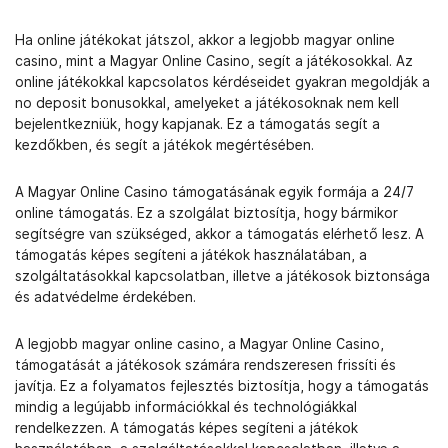
Ha online játékokat játszol, akkor a legjobb magyar online
casino, mint a Magyar Online Casino, segít a játékosokkal. Az
online játékokkal kapcsolatos kérdéseidet gyakran megoldják a
no deposit bonusokkal, amelyeket a játékosoknak nem kell
bejelentkezniük, hogy kapjanak. Ez a támogatás segít a
kezdőkben, és segít a játékok megértésében.
A Magyar Online Casino támogatásának egyik formája a 24/7
online támogatás. Ez a szolgálat biztosítja, hogy bármikor
segítségre van szükséged, akkor a támogatás elérhető lesz. A
támogatás képes segíteni a játékok használatában, a
szolgáltatásokkal kapcsolatban, illetve a játékosok biztonsága
és adatvédelme érdekében.
A legjobb magyar online casino, a Magyar Online Casino,
támogatását a játékosok számára rendszeresen frissíti és
javítja. Ez a folyamatos fejlesztés biztosítja, hogy a támogatás
mindig a legújabb információkkal és technológiákkal
rendelkezzen. A támogatás képes segíteni a játékok