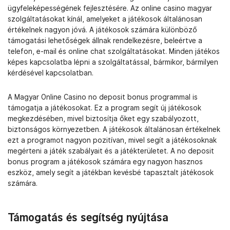
ügyfeleképességének fejlesztésére. Az online casino magyar
szolgáltatásokat kínál, amelyeket a játékosok általánosan
értékelnek nagyon jóvá. A játékosok számára különböző
támogatási lehetőségek állnak rendelkezésre, beleértve a
telefon, e-mail és online chat szolgáltatásokat. Minden játékos
képes kapcsolatba lépni a szolgáltatással, bármikor, bármilyen
kérdésével kapcsolatban.
A Magyar Online Casino no deposit bonus programmal is
támogatja a játékosokat. Ez a program segít új játékosok
megkezdésében, mivel biztosítja őket egy szabályozott,
biztonságos környezetben. A játékosok általánosan értékelnek
ezt a programot nagyon pozitívan, mivel segít a játékosoknak
megérteni a játék szabályait és a játékterületet. A no deposit
bonus program a játékosok számára egy nagyon hasznos
eszköz, amely segít a játékban kevésbé tapasztalt játékosok
számára.
Támogatás és segítség nyújtása