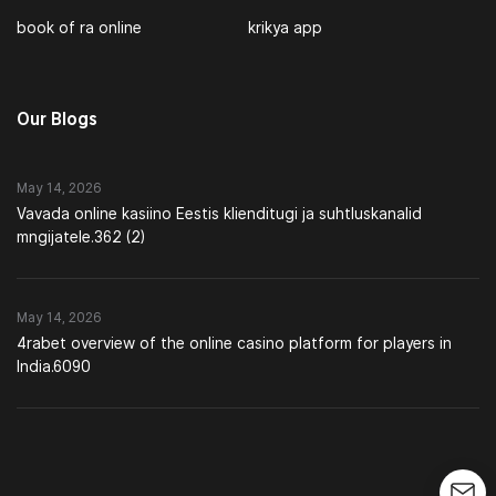
book of ra online
krikya app
Our Blogs
May 14, 2026
Vavada online kasiino Eestis klienditugi ja suhtluskanalid
mngijatele.362 (2)
May 14, 2026
4rabet overview of the online casino platform for players in
India.6090