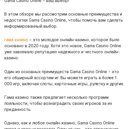
Gama Casino Online – ваш выбор!
В этом обзоре мы рассмотрим основные преимущества и
недостатки Gama Casino Online, чтобы помочь вам сделать
информированный выбор.
гама казино
– это молодое онлайн-казино, которое было
основано в 2020 году. Хотя это новое, Gama Casino Online
уже завоевало репутацию надежного и честного онлайн-
казино.
Один из основных преимуществ Gama Casino Online – это
его обширный ассортим иг. Вы можете играть в более 1
000 игр, включая слоты, карточные игры, рулетку и другие.
Гама казино также предлагает несколько программ
лояльности, чтобы вознаградить своих игроков за их
преданность.
Однако, как и любое онлайн-казино, Gama Casino Online