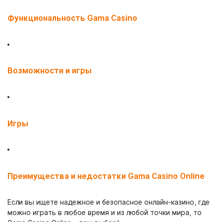
Функциональность Gama Casino
Возможности и игры
Игры
Преимущества и недостатки Gama Casino Online
Если вы ищете надежное и безопасное онлайн-казино, где
можно играть в любое время и из любой точки мира, то