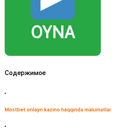
OYNA
Содержимое
Mostbet onlayn kazino haqqında məlumatlar