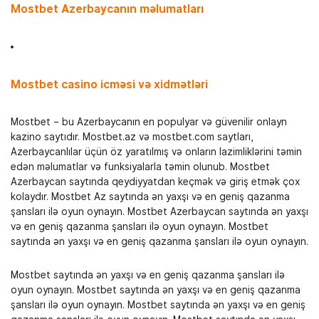
Mostbet Azerbaycanın məlumatları
Mostbet casino icməsi və xidmətləri
Mostbet – bu Azerbaycanın en populyar və güvenilir onlayn
kazino saytıdır. Mostbet.az və mostbet.com saytları,
Azerbaycanlılar üçün öz yaratılmış və onların lazimliklərini təmin
edən məlumatlar və funksiyalarla təmin olunub. Mostbet
Azerbaycan saytında qeydiyyatdan keçmək və giriş etmək çox
kolaydır. Mostbet Az saytında ən yaxşı və en geniş qazanma
şansları ilə oyun oynayın. Mostbet Azerbaycan saytında ən yaxşı
və en geniş qazanma şansları ilə oyun oynayın. Mostbet
saytında ən yaxşı və en geniş qazanma şansları ilə oyun oynayın.
Mostbet saytında ən yaxşı və en geniş qazanma şansları ilə
oyun oynayın. Mostbet saytında ən yaxşı və en geniş qazanma
şansları ilə oyun oynayın. Mostbet saytında ən yaxşı və en geniş