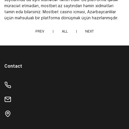
müraciət etmədən, mostbet.az saytından həmin xidmətləri
təmin edə bilərsiniz. Mostbet casino icməsi, Azərbaycanlılar
üçün məhsulualı bir platforma dönüşmək üçün hazırlanmışdır.
PREV
ALL
NEXT
Contact