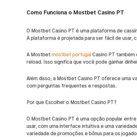
Como Funciona o Mostbet Casino PT
O Mostbet Casino PT é uma plataforma de cassino 
A plataforma é projetada para ser fácil de usar
A Mostbet
mostbet portugal
Casino PT também of
reload. Isso significa que você pode ganhar dinhe
Além disso, a Mostbet Casino PT oferece uma var
com perguntas frequentes e respostas.
Por que Escolher o Mostbet Casino PT?
O Mostbet Casino PT é uma opção popular entre o
usar, com uma interface intuitiva e uma varied
variedade de promoções e bônus para os jogadore