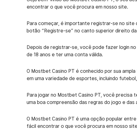
encontrar o que você procura em nosso site.
Para começar, é importante registrar-se no site 
botão “Registre-se” no canto superior direito da
Depois de registrar-se, você pode fazer login no
de 18 anos e ter uma conta válida.
O Mostbet Casino PT é conhecido por sua ampla va
em uma variedade de esportes, incluindo futebol,
Para jogar no Mostbet Casino PT, você precisa te
uma boa compreensão das regras do jogo e das 
O Mostbet Casino PT é uma opção popular entre 
fácil encontrar o que você procura em nosso site