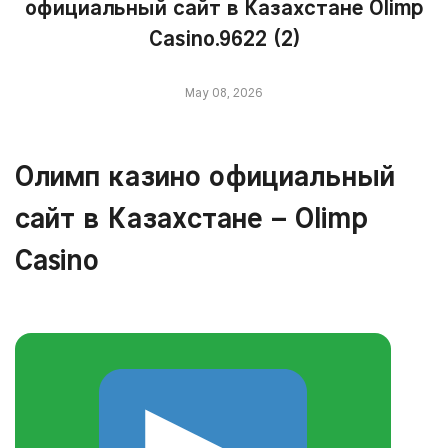
официальный сайт в Казахстане Olimp
Casino.9622 (2)
May 08, 2026
Олимп казино официальный
сайт в Казахстане – Olimp
Casino