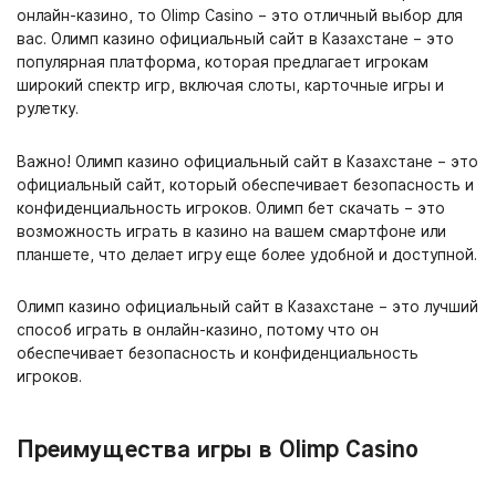
онлайн-казино, то Olimp Casino – это отличный выбор для
вас. Олимп казино официальный сайт в Казахстане – это
популярная платформа, которая предлагает игрокам
широкий спектр игр, включая слоты, карточные игры и
рулетку.
Важно! Олимп казино официальный сайт в Казахстане – это
официальный сайт, который обеспечивает безопасность и
конфиденциальность игроков. Олимп бет скачать – это
возможность играть в казино на вашем смартфоне или
планшете, что делает игру еще более удобной и доступной.
Олимп казино официальный сайт в Казахстане – это лучший
способ играть в онлайн-казино, потому что он
обеспечивает безопасность и конфиденциальность
игроков.
Преимущества игры в Olimp Casino