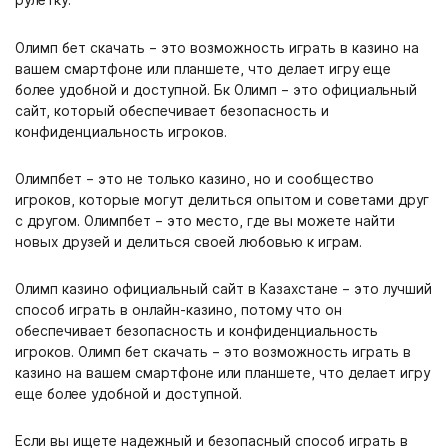
рулетку.
Олимп бет скачать – это возможность играть в казино на
вашем смартфоне или планшете, что делает игру еще
более удобной и доступной. Бк Олимп – это официальный
сайт, который обеспечивает безопасность и
конфиденциальность игроков.
Олимпбет – это не только казино, но и сообщество
игроков, которые могут делиться опытом и советами друг
с другом. Олимпбет – это место, где вы можете найти
новых друзей и делиться своей любовью к играм.
Олимп казино официальный сайт в Казахстане – это лучший
способ играть в онлайн-казино, потому что он
обеспечивает безопасность и конфиденциальность
игроков. Олимп бет скачать – это возможность играть в
казино на вашем смартфоне или планшете, что делает игру
еще более удобной и доступной.
Если вы ищете надежный и безопасный способ играть в