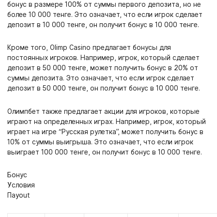
бонус в размере 100% от суммы первого депозита, но не
более 10 000 тенге. Это означает, что если игрок сделает
депозит в 10 000 тенге, он получит бонус в 10 000 тенге.
Кроме того, Olimp Casino предлагает бонусы для
постоянных игроков. Например, игрок, который сделает
депозит в 50 000 тенге, может получить бонус в 20% от
суммы депозита. Это означает, что если игрок сделает
депозит в 50 000 тенге, он получит бонус в 10 000 тенге.
Олимпбет также предлагает акции для игроков, которые
играют на определенных играх. Например, игрок, который
играет на игре “Русская рулетка”, может получить бонус в
10% от суммы выигрыша. Это означает, что если игрок
выиграет 100 000 тенге, он получит бонус в 10 000 тенге.
Бонус
Условия
Пayout