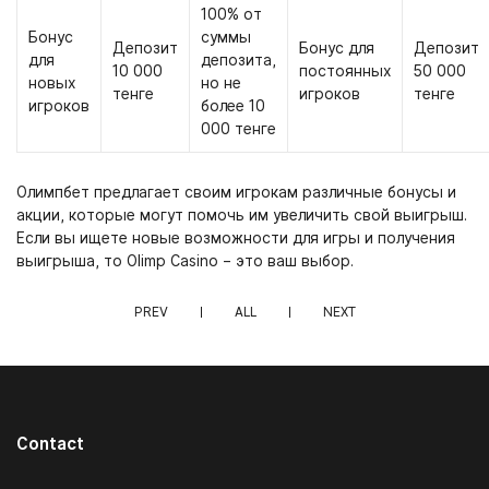
100% от
Бонус
суммы
Депозит
Бонус для
Депозит
для
депозита,
10 000
постоянных
50 000
новых
но не
тенге
игроков
тенге
игроков
более 10
000 тенге
Олимпбет предлагает своим игрокам различные бонусы и
акции, которые могут помочь им увеличить свой выигрыш.
Если вы ищете новые возможности для игры и получения
выигрыша, то Olimp Casino – это ваш выбор.
PREV
ALL
NEXT
Contact