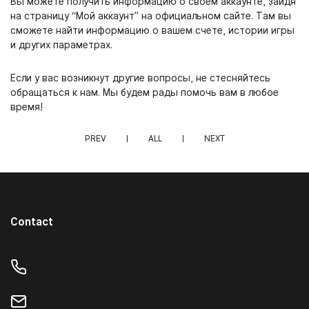
Вы можете получить информацию о своем аккаунте, зайдя
на страницу “Мой аккаунт” на официальном сайте. Там вы
сможете найти информацию о вашем счете, истории игры
и других параметрах.
Если у вас возникнут другие вопросы, не стесняйтесь
обращаться к нам. Мы будем рады помочь вам в любое
время!
PREV
ALL
NEXT
Contact