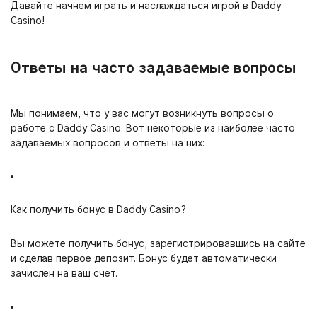
Давайте начнем играть и наслаждаться игрой в Daddy
Casino!
Ответы на часто задаваемые вопросы
Мы понимаем, что у вас могут возникнуть вопросы о
работе с Daddy Casino. Вот некоторые из наиболее часто
задаваемых вопросов и ответы на них:
Как получить бонус в Daddy Casino?
Вы можете получить бонус, зарегистрировавшись на сайте
и сделав первое депозит. Бонус будет автоматически
зачислен на ваш счет.