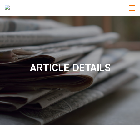
ARTICLE DETAILS