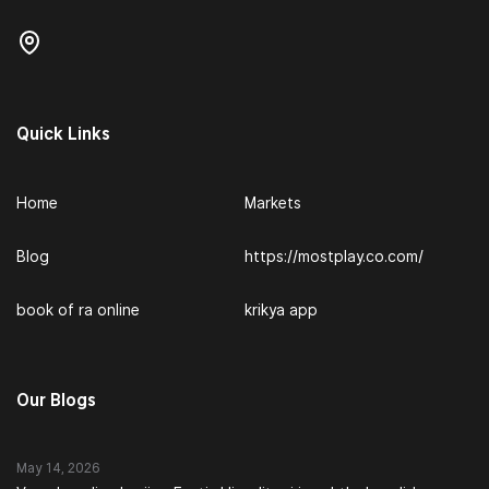
Quick Links
Home
Markets
Blog
https://mostplay.co.com/
book of ra online
krikya app
Our Blogs
May 14, 2026