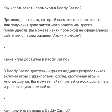
Как использовать промокод в Daddy Casino?
Промокод – это код, который вы можете использовать
для получения дополнительного бонуса или других
преимуществ. Вы можете найти промокод на официальном
сайте или в нашем разделе “Акции и скидки”.
Какие игры доступны в Daddy Casino?
В Daddy Casino доступны игры от ведущих разработчиков,
включая игры с джекпотами, слоты, карточные игры и
многое другое. Вы можете найти полный список доступных
игр на официальном сайте.
Как получить помощь в Daddy Casino?