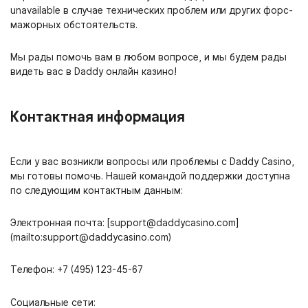
unavailable в случае технических проблем или других форс-
мажорных обстоятельств.
Мы рады помочь вам в любом вопросе, и мы будем рады
видеть вас в Daddy онлайн казино!
Контактная информация
Если у вас возникли вопросы или проблемы с Daddy Casino,
мы готовы помочь. Нашей командой поддержки доступна
по следующим контактным данным:
Электронная почта: [support@daddycasino.com]
(mailto:support@daddycasino.com)
Телефон: +7 (495) 123-45-67
Социальные сети: