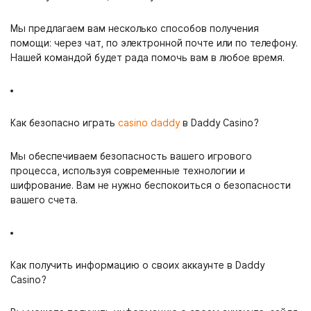
Мы предлагаем вам несколько способов получения
помощи: через чат, по электронной почте или по телефону.
Нашей командой будет рада помочь вам в любое время.
Как безопасно играть
casino daddy
в Daddy Casino?
Мы обеспечиваем безопасность вашего игрового
процесса, используя современные технологии и
шифрование. Вам не нужно беспокоиться о безопасности
вашего счета.
Как получить информацию о своих аккаунте в Daddy
Casino?