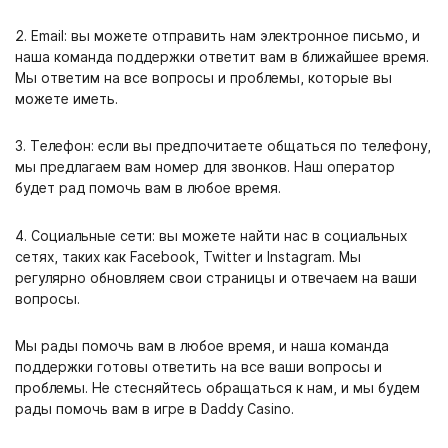
2. Email: вы можете отправить нам электронное письмо, и
наша команда поддержки ответит вам в ближайшее время.
Мы ответим на все вопросы и проблемы, которые вы
можете иметь.
3. Телефон: если вы предпочитаете общаться по телефону,
мы предлагаем вам номер для звонков. Наш оператор
будет рад помочь вам в любое время.
4. Социальные сети: вы можете найти нас в социальных
сетях, таких как Facebook, Twitter и Instagram. Мы
регулярно обновляем свои страницы и отвечаем на ваши
вопросы.
Мы рады помочь вам в любое время, и наша команда
поддержки готовы ответить на все ваши вопросы и
проблемы. Не стесняйтесь обращаться к нам, и мы будем
рады помочь вам в игре в Daddy Casino.