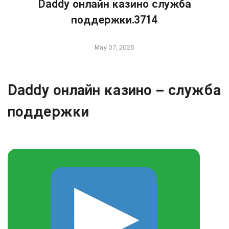
Daddy онлайн казино служба
поддержки.3714
May 07, 2026
Daddy онлайн казино – служба
поддержки