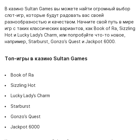
В казино Sultan Games вы можете найти огромный выбор
слот-игр, которые будут радовать вас своей
разнообразностью и качеством. Начните свой путь в мире
игр с таких классических вариантов, как Book of Ra, Sizzling
Hot и Lucky Lady’s Charm, или попробуйте что-то новое,
например, Starburst, Gonzo’s Quest и Jackpot 6000.
Топ-игры в казино Sultan Games
Book of Ra
Sizzling Hot
Lucky Lady’s Charm
Starburst
Gonzo’s Quest
Jackpot 6000