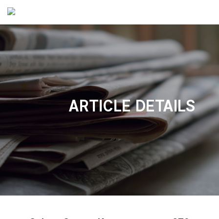
ARTICLE DETAILS