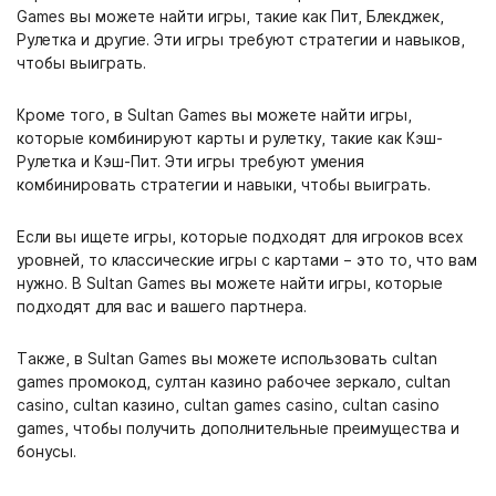
Games вы можете найти игры, такие как Пит, Блекджек,
Рулетка и другие. Эти игры требуют стратегии и навыков,
чтобы выиграть.
Кроме того, в Sultan Games вы можете найти игры,
которые комбинируют карты и рулетку, такие как Кэш-
Рулетка и Кэш-Пит. Эти игры требуют умения
комбинировать стратегии и навыки, чтобы выиграть.
Если вы ищете игры, которые подходят для игроков всех
уровней, то классические игры с картами – это то, что вам
нужно. В Sultan Games вы можете найти игры, которые
подходят для вас и вашего партнера.
Также, в Sultan Games вы можете использовать сultan
games промокод, султан казино рабочее зеркало, сultan
casino, сultan казино, сultan games casino, сultan casino
games, чтобы получить дополнительные преимущества и
бонусы.