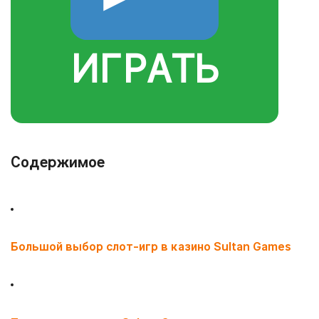
ИГРАТЬ
Содержимое
Большой выбор слот-игр в казино Sultan Games