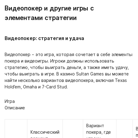
Видеопокер и другие игры с
элементами стратегии
Видеопокер: стратегия и удача
Видеопокер – это игра, которая сочетает в себе элементы
покера и видеоигры. Игроки должны использовать
стратегию, чтобы выиграть деньги, а также иметь удачу,
чтобы выиграть в игре. В казино Sultan Games вы можете
найти несколько вариантов видеопокера, включая Texas
Hold’em, Omaha и 7-Card Stud.
Игра
Описание
Вариант
Классический
покера, где