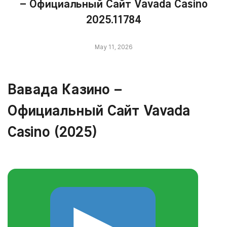
– Официальный Сайт Vavada Casino
2025.11784
May 11, 2026
Вавада Казино –
Официальный Сайт Vavada
Casino (2025)