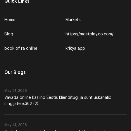
Quick Links
Home
Markets
Blog
https://mostplay.co.com/
book of ra online
krikya app
Our Blogs
May 14, 2026
Vavada online kasiino Eestis klienditugi ja suhtluskanalid
mngijatele.362 (2)
May 14, 2026