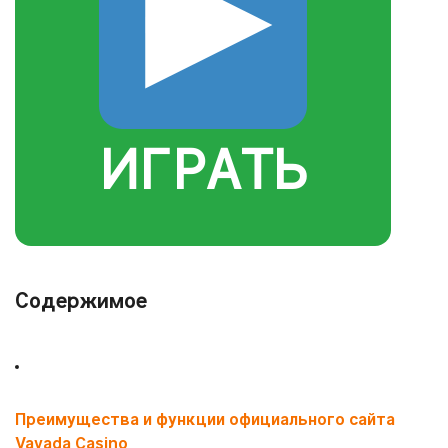
ИГРАТЬ
Содержимое
Преимущества и функции официального сайта
Vavada Casino