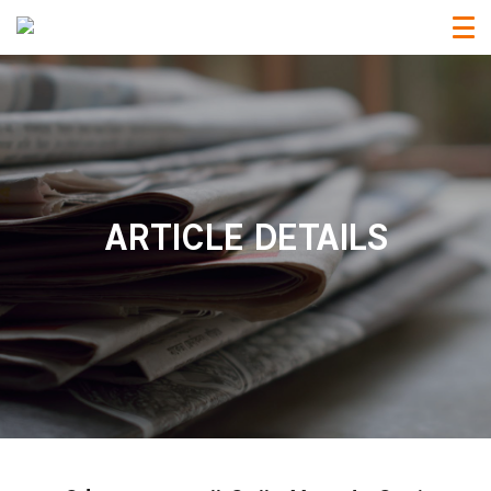
ARTICLE DETAILS