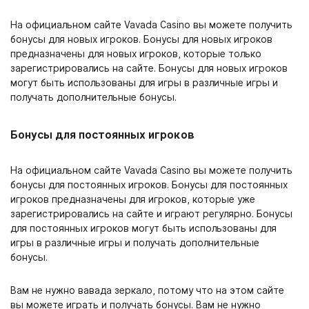
На официальном сайте Vavada Casino вы можете получить
бонусы для новых игроков. Бонусы для новых игроков
предназначены для новых игроков, которые только
зарегистрировались на сайте. Бонусы для новых игроков
могут быть использованы для игры в различные игры и
получать дополнительные бонусы.
Бонусы для постоянных игроков
На официальном сайте Vavada Casino вы можете получить
бонусы для постоянных игроков. Бонусы для постоянных
игроков предназначены для игроков, которые уже
зарегистрировались на сайте и играют регулярно. Бонусы
для постоянных игроков могут быть использованы для
игры в различные игры и получать дополнительные
бонусы.
Вам не нужно вавада зеркало, потому что на этом сайте
вы можете играть и получать бонусы. Вам не нужно